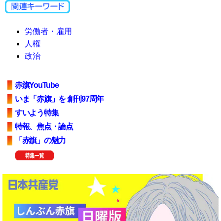
労働者・雇用
人権
政治
赤旗YouTube
いま「赤旗」を 創刊97周年
すいよう特集
特報、焦点・論点
「赤旗」の魅力