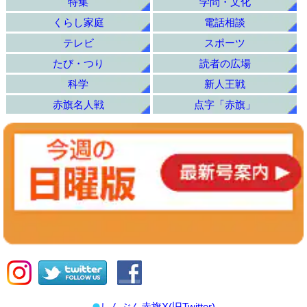
特集
学問・文化
くらし家庭
電話相談
テレビ
スポーツ
たび・つり
読者の広場
科学
新人王戦
赤旗名人戦
点字「赤旗」
しんぶん赤旗X(旧Twitter)