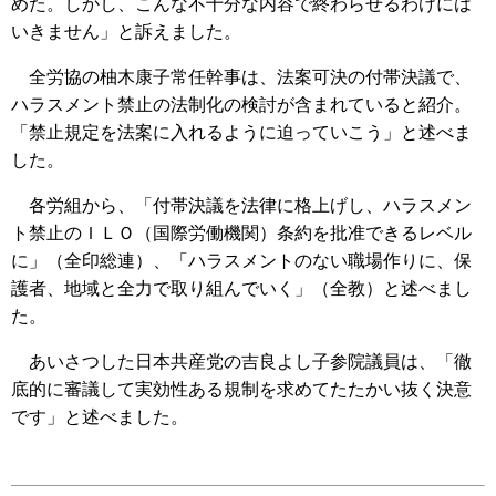
めた。しかし、こんな不十分な内容で終わらせるわけには
いきません」と訴えました。
全労協の柚木康子常任幹事は、法案可決の付帯決議で、
ハラスメント禁止の法制化の検討が含まれていると紹介。
「禁止規定を法案に入れるように迫っていこう」と述べま
した。
各労組から、「付帯決議を法律に格上げし、ハラスメン
ト禁止のＩＬＯ（国際労働機関）条約を批准できるレベル
に」（全印総連）、「ハラスメントのない職場作りに、保
護者、地域と全力で取り組んでいく」（全教）と述べまし
た。
あいさつした日本共産党の吉良よし子参院議員は、「徹
底的に審議して実効性ある規制を求めてたたかい抜く決意
です」と述べました。