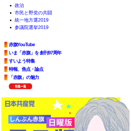
政治
市民と野党の共闘
統一地方選2019
参議院選挙2019
赤旗YouTube
いま「赤旗」を 創刊97周年
すいよう特集
特報、焦点・論点
「赤旗」の魅力