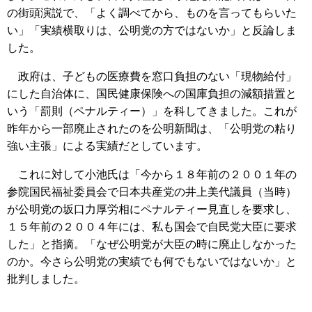
の街頭演説で、「よく調べてから、ものを言ってもらいた
い」「実績横取りは、公明党の方ではないか」と反論しま
した。
政府は、子どもの医療費を窓口負担のない「現物給付」
にした自治体に、国民健康保険への国庫負担の減額措置と
いう「罰則（ペナルティー）」を科してきました。これが
昨年から一部廃止されたのを公明新聞は、「公明党の粘り
強い主張」による実績だとしています。
これに対して小池氏は「今から１８年前の２００１年の
参院国民福祉委員会で日本共産党の井上美代議員（当時）
が公明党の坂口力厚労相にペナルティー見直しを要求し、
１５年前の２００４年には、私も国会で自民党大臣に要求
した」と指摘。「なぜ公明党が大臣の時に廃止しなかった
のか。今さら公明党の実績でも何でもないではないか」と
批判しました。