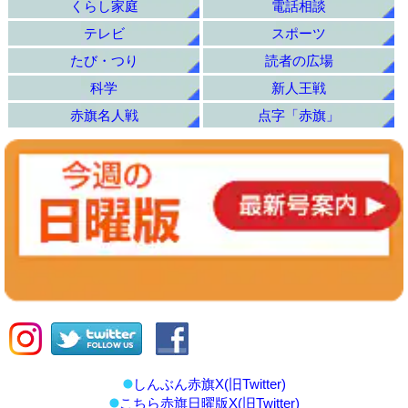
くらし家庭
電話相談
テレビ
スポーツ
たび・つり
読者の広場
科学
新人王戦
赤旗名人戦
点字「赤旗」
しんぶん赤旗X(旧Twitter)
こちら赤旗日曜版X(旧Twitter)