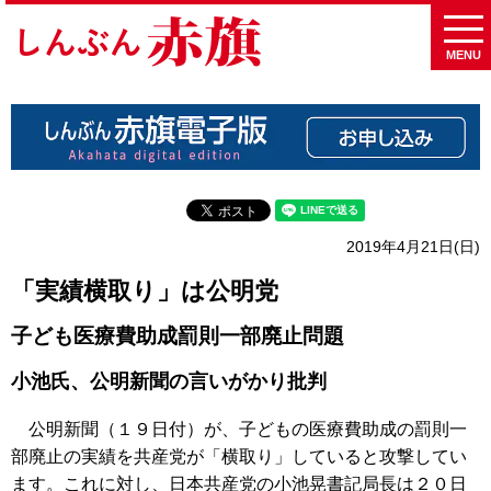
MENU
2019年4月21日(日)
「実績横取り」は公明党
子ども医療費助成罰則一部廃止問題
小池氏、公明新聞の言いがかり批判
公明新聞（１９日付）が、子どもの医療費助成の罰則一
部廃止の実績を共産党が「横取り」していると攻撃してい
ます。これに対し、日本共産党の小池晃書記局長は２０日