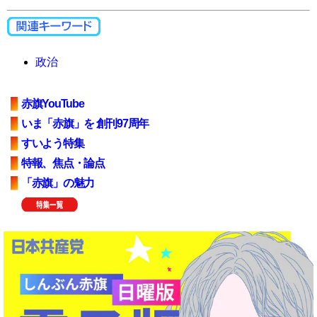
政治
赤旗YouTube
いま「赤旗」を 創刊97周年
すいよう特集
特報、焦点・論点
「赤旗」の魅力