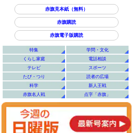
赤旗見本紙（無料）
赤旗購読
赤旗電子版購読
特集
学問・文化
くらし家庭
電話相談
テレビ
スポーツ
たび・つり
読者の広場
科学
新人王戦
赤旗名人戦
点字「赤旗」