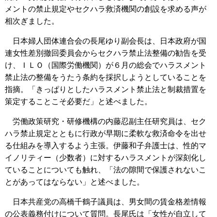
メントの禁止規定やセクハラ救済機関の創設を求める声が
相次ぎました。
日本婦人団体連合会の長尾ゆり副会長は、日本政府が国
連女性差別撤回委員会からセクハラ禁止法整備の勧告を受
け、ＩＬＯ（国際労働機関）が６月の総会でハラスメント
禁止法の整備をうたう条約を採択しようとしていることを
指摘。「きっぱりとしたハラスメント禁止法と制裁措置を
策定することこそ必要だ」と述べました。
労働政策研究・研修機構の内藤忍副主任研究員は、セク
ハラ禁止規定とともに行政が早期に柔軟な救済命令を出せ
る仕組みを導入するよう主張。伊藤和子弁護士は、性的マ
イノリティー（少数者）に対するハラスメントが深刻化し
ていることについても触れ、「法の隙間で保護されないこ
とがあってはならない」と述べました。
日本共産党の高橋千鶴子議員は、男女間の賃金格差情報
の公表義務付けについて質問。長尾氏は「女性が自立して