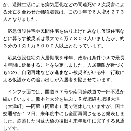
が、避難生活による病気悪化などの関連死や２次災害によ
る死亡を合わせた犠牲者数は、この１年で６人増え２７３
人となりました。
応急仮設住宅や民間住宅を借り上げたみなし仮設住宅な
どに暮らす被災者は最大で４万７８００人いましたが、約
３分の１の１万６０００人以上となっています。
応急仮設住宅の入居期限を昨年、政府は条件つきで最長
４年間に延長することを決定しました。入居期限が近づく
ものの、自宅再建などが進まない被災者がいる中、行政に
よる仮設からの追い出しが入居者を悩ませています。
インフラ面では、国道５７号や南阿蘇鉄道で一部不通が
続いています。熊本と大分を結ぶＪＲ豊肥線も肥後大津
（大津町）―阿蘇（阿蘇市）間で運休していますが、国土
交通省が１２日、来年度中にも全面再開させると発表しま
した。崩落した阿蘇大橋の復旧も来年度中に完了する見通
しです。