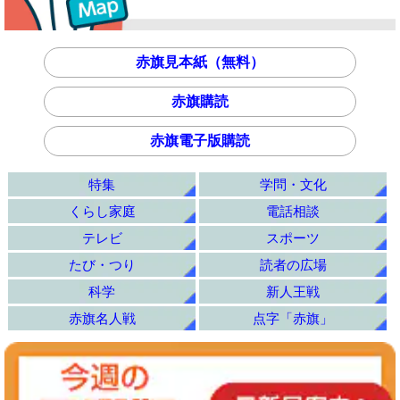
赤旗見本紙（無料）
赤旗購読
赤旗電子版購読
特集
学問・文化
くらし家庭
電話相談
テレビ
スポーツ
たび・つり
読者の広場
科学
新人王戦
赤旗名人戦
点字「赤旗」