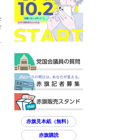
を
を
赤旗見本紙（無料）
赤旗購読