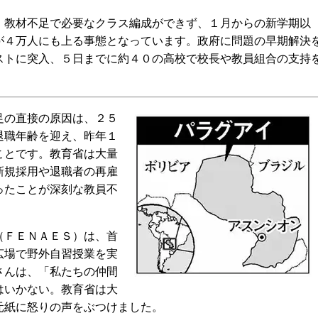
教材不足で必要なクラス編成ができず、１月からの新学期以
が４万人にも上る事態となっています。政府に問題の早期解決
ストに突入、５日までに約４０の高校で校長や教員組合の支持
の直接の原因は、２５
退職年齢を迎え、昨年１
ことです。教育省は大量
新規採用や退職者の再雇
ったことが深刻な教員不
ＦＥＮＡＥＳ）は、首
広場で野外自習授業を実
さんは、「私たちの仲間
はいかない。教育省は大
元紙に怒りの声をぶつけました。