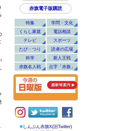
０
赤旗電子版購読
る
特集
学問・文化
くらし家庭
電話相談
の
テレビ
スポーツ
と
たび・つり
読者の広場
科学
新人王戦
が
赤旗名人戦
点字「赤旗」
し
フ
発
しんぶん赤旗X(旧Twitter)