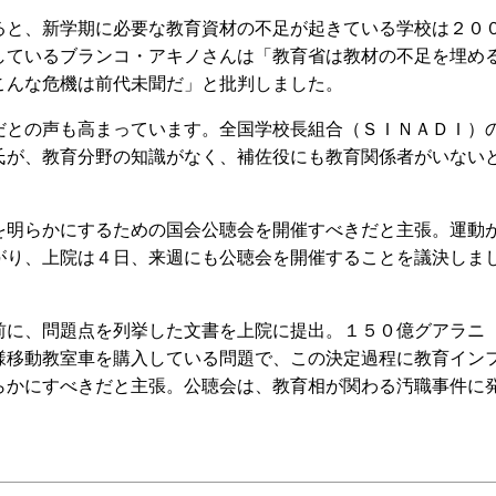
と、新学期に必要な教育資材の不足が起きている学校は２０
しているブランコ・アキノさんは「教育省は教材の不足を埋め
こんな危機は前代未聞だ」と批判しました。
との声も高まっています。全国学校長組合（ＳＩＮＡＤＩ）
氏が、教育分野の知識がなく、補佐役にも教育関係者がいない
明らかにするための国会公聴会を開催すべきだと主張。運動
がり、上院は４日、来週にも公聴会を開催することを議決しま
に、問題点を列挙した文書を上院に提出。１５０億グアラニ
様移動教室車を購入している問題で、この決定過程に教育イン
らかにすべきだと主張。公聴会は、教育相が関わる汚職事件に