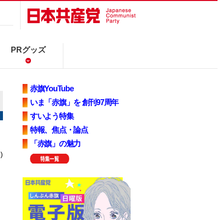
PRグッズ
赤旗YouTube
いま「赤旗」を 創刊97周年
すいよう特集
特報、焦点・論点
「赤旗」の魅力
)