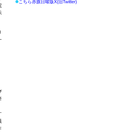
こちら赤旗日曜版X(旧Twitter)
院
示
り
一
」
び
挙
す
員
作