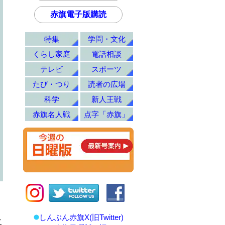
赤旗電子版購読
特集
学問・文化
くらし家庭
電話相談
テレビ
スポーツ
たび・つり
読者の広場
科学
新人王戦
赤旗名人戦
点字「赤旗」
しんぶん赤旗X(旧Twitter)
こ