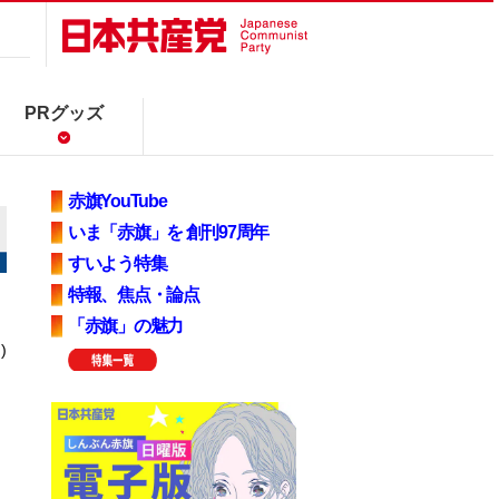
PRグッズ
赤旗YouTube
いま「赤旗」を 創刊97周年
すいよう特集
特報、焦点・論点
「赤旗」の魅力
)