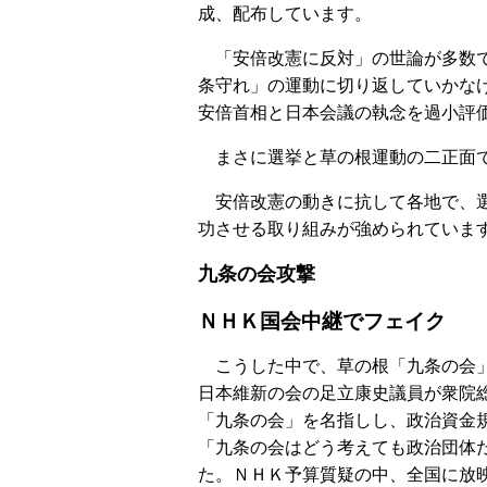
成、配布しています。
「安倍改憲に反対」の世論が多数で
条守れ」の運動に切り返していかな
安倍首相と日本会議の執念を過小評
まさに選挙と草の根運動の二正面で
安倍改憲の動きに抗して各地で、選
功させる取り組みが強められていま
九条の会攻撃
ＮＨＫ国会中継でフェイク
こうした中で、草の根「九条の会」
日本維新の会の足立康史議員が衆院
「九条の会」を名指しし、政治資金
「九条の会はどう考えても政治団体
た。ＮＨＫ予算質疑の中、全国に放