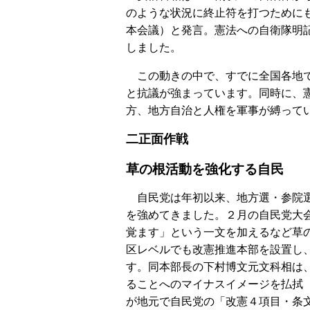
のような状況に終止符を打つために
本会議）と発言。憲法への自衛隊明
しました。
この動きの中で、すでに全国各地で
と抗議が強まっています。同時に、
方、地方自治と人権を軍事が縛って
二正面作戦
草の根活動を強化する自民
自民党は年初以来、地方選・参院選
を強めてきました。２月の自民党大
覚ます」という一文を加えるなど草
区レベルでも改憲推進本部を設置し
す。同本部長の下村博文元文科相は
ることへのマイナスイメージを払拭
が地元で自民党の「改憲４項目・条