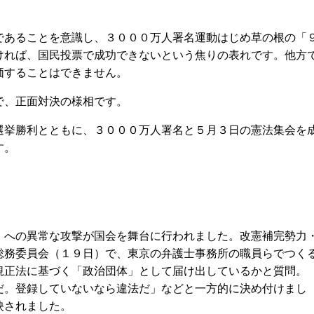
あることを意識し、３０００万人署名運動はじめ草の根の「
ければ、国民投票で成功できないという焦りの表れです。他方
価することはできません。
、正面対決の様相です。
挙勝利とともに、３０００万人署名と５月３日の憲法集会を
す。
への異常な攻撃が国会を舞台に行われました。改憲補完勢力
総務委員会（１９日）で、東京の弁護士事務所の職員らでつく
規正法に基づく「政治団体」として届け出しているかと質問。
だ。登録していないなら違法だ」などと一方的に決め付けまし
映されました。