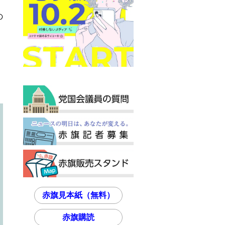
の
赤旗見本紙（無料）
赤旗購読