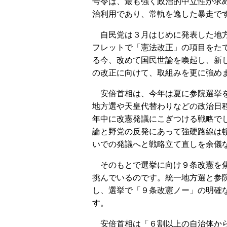
号令は、最も強く政治的中立性が求
治利用であり、常軌を逸した暴走で
自民党は３月はじめに発表した地
フレットで「憲法改正」の項目をた
る今、改めて国民世論を喚起し、新
の改正に向けて、取組みを更に強め
安倍首相は、今年は夏に参院選挙
地方選や天皇代替わりなどの政治日
年中に改憲発議にこぎつける戦略で
論と野党の反発にあって強硬路線は
いでの発議へと戦略立て直しを余儀
そのもとで選挙に向け９条改憲を
挑んでいるのです。統一地方選と参
し、選挙で「９条改憲ノー」の明確
す。
安倍首相は「６割以上の自治体から