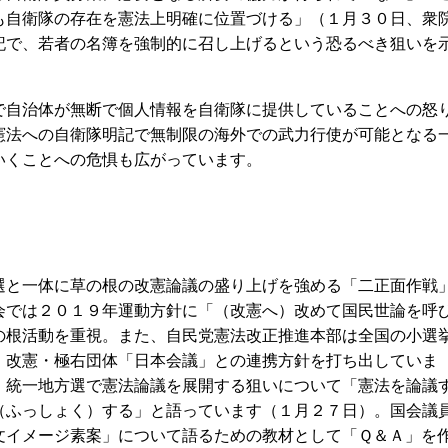
も自衛隊の存在を憲法上明確に位置づける」（１月３０日、衆
記で、若者の名簿を強制的に召し上げるという恐るべき狙いを
自治体が無断で個人情報を自衛隊に提供していることへの怒
憲法への自衛隊明記で無制限の海外での武力行使が可能となる
いくことへの危惧も広がっています。
と一体に草の根の改憲論議の盛り上げを強める「二正面作戦
会では２０１９年運動方針に「（改憲へ）改めて国民世論を呼
の根活動を重視。また、自民党憲法改正推進本部は全国の小選
、改憲・極右団体「日本会議」との連携方針を打ち出していま
、統一地方選で憲法論議を展開する狙いについて「憲法を論議
（ふっしょく）する」と語っています（１月２７日）。国会議
文イメージ素案」について語るための教材として「Ｑ＆Ａ」を