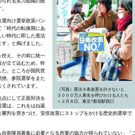
められる実力組織の政
す。
方選向け選挙政策パン
て「時代の転換期にあ
しい時代に即した憲法
ます」と掲げました。
を控え、その前に統一
程が立て込むため、昨
した。ところが国民世
頓挫。参院選挙をまた
なくされています。
（写真）憲法９条改憲を許さないと、
３０００万人署名を呼びかける人たち
焦点にして正面対決を
＝２月８日、東京?新宿駅西口
院選は、これをはね返
な審判を突きつけ、安倍改憲にストップをかける歴史的選挙で
自衛隊員募集に必要となる所要の協力が得られていない」「