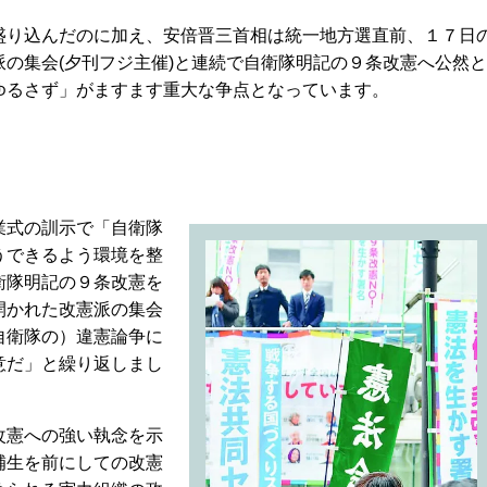
り込んだのに加え、安倍晋三首相は統一地方選直前、１７日
の集会(夕刊フジ主催)と連続で自衛隊明記の９条改憲へ公然と
ゆるさず」がますます重大な争点となっています。
業式の訓示で「自衛隊
うできるよう環境を整
衛隊明記の９条改憲を
開かれた改憲派の集会
自衛隊の）違憲論争に
意だ」と繰り返しまし
改憲への強い執念を示
補生を前にしての改憲