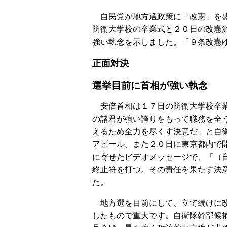
自民党が地方選政策に「改憲」を盛
防衛大学校の卒業式と２０日の改憲派
強い執念を示しました。「９条改憲
正面対決
選挙目前に首相が強い執念
安倍首相は１７日の防衛大学校卒
の諸君が強い誇りをもって職務を全
えるため全力を尽くす決意だ」と自
アピール。また２０日に東京都内で
に寄せたビデオメッセージで、「（
終止符を打つ。その責任を果たす決
た。
地方選を目前にして、立て続けに
したもので重大です。自衛隊幹部候