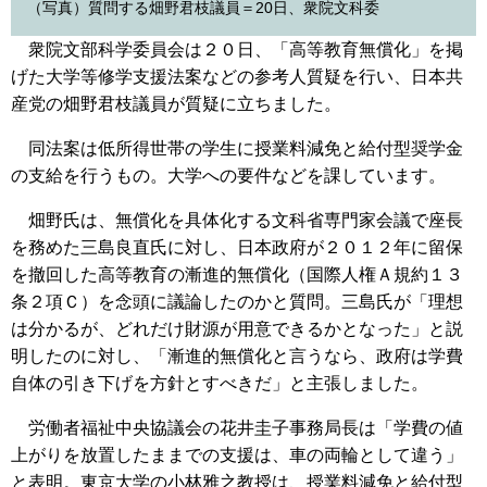
（写真）質問する畑野君枝議員＝20日、衆院文科委
衆院文部科学委員会は２０日、「高等教育無償化」を掲
げた大学等修学支援法案などの参考人質疑を行い、日本共
産党の畑野君枝議員が質疑に立ちました。
同法案は低所得世帯の学生に授業料減免と給付型奨学金
の支給を行うもの。大学への要件などを課しています。
畑野氏は、無償化を具体化する文科省専門家会議で座長
を務めた三島良直氏に対し、日本政府が２０１２年に留保
を撤回した高等教育の漸進的無償化（国際人権Ａ規約１３
条２項Ｃ）を念頭に議論したのかと質問。三島氏が「理想
は分かるが、どれだけ財源が用意できるかとなった」と説
明したのに対し、「漸進的無償化と言うなら、政府は学費
自体の引き下げを方針とすべきだ」と主張しました。
労働者福祉中央協議会の花井圭子事務局長は「学費の値
上がりを放置したままでの支援は、車の両輪として違う」
と表明。東京大学の小林雅之教授は、授業料減免と給付型