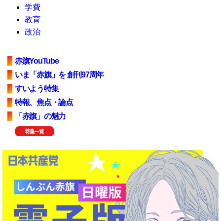
学費
教育
政治
赤旗YouTube
いま「赤旗」を 創刊97周年
すいよう特集
特報、焦点・論点
「赤旗」の魅力