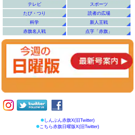
テレビ
スポーツ
たび・つり
読者の広場
科学
新人王戦
赤旗名人戦
点字「赤旗」
しんぶん赤旗X(旧Twitter)
こちら赤旗日曜版X(旧Twitter)