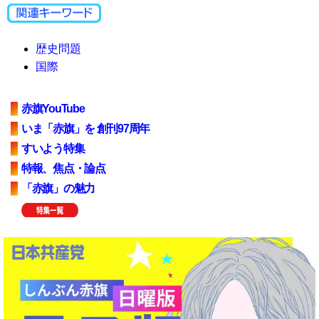
歴史問題
国際
赤旗YouTube
いま「赤旗」を 創刊97周年
すいよう特集
特報、焦点・論点
「赤旗」の魅力