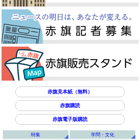
赤旗見本紙（無料）
赤旗購読
赤旗電子版購読
特集
学問・文化