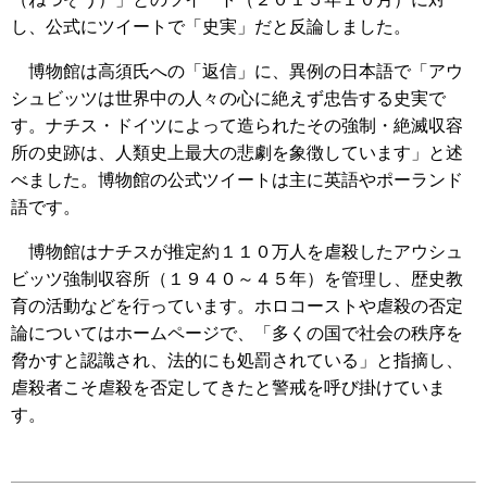
し、公式にツイートで「史実」だと反論しました。
博物館は高須氏への「返信」に、異例の日本語で「アウ
シュビッツは世界中の人々の心に絶えず忠告する史実で
す。ナチス・ドイツによって造られたその強制・絶滅収容
所の史跡は、人類史上最大の悲劇を象徴しています」と述
べました。博物館の公式ツイートは主に英語やポーランド
語です。
博物館はナチスが推定約１１０万人を虐殺したアウシュ
ビッツ強制収容所（１９４０～４５年）を管理し、歴史教
育の活動などを行っています。ホロコーストや虐殺の否定
論についてはホームページで、「多くの国で社会の秩序を
脅かすと認識され、法的にも処罰されている」と指摘し、
虐殺者こそ虐殺を否定してきたと警戒を呼び掛けていま
す。