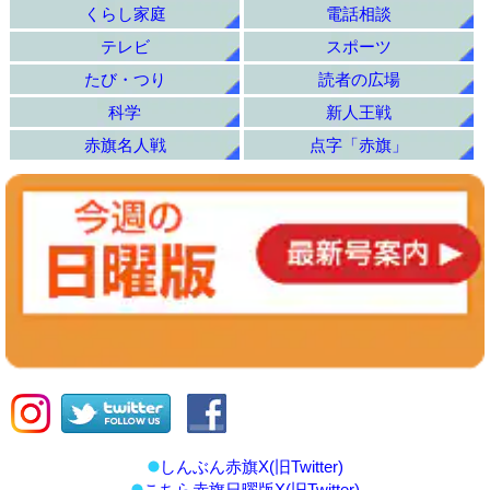
くらし家庭
電話相談
テレビ
スポーツ
たび・つり
読者の広場
科学
新人王戦
赤旗名人戦
点字「赤旗」
しんぶん赤旗X(旧Twitter)
こちら赤旗日曜版X(旧Twitter)