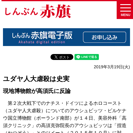
MENU
2019年3月19日(火)
ユダヤ人大虐殺は史実
現地博物館が高須氏に反論
第２次大戦下でのナチス・ドイツによるホロコースト
（ユダヤ人大虐殺）についてのアウシュビッツ・ビルケナ
ウ国立博物館（ポーランド南部）が１４日、美容外科「高
須クリニック」の高須克弥院長のアウシュビッツは「捏造
（ねつぞう）」とのツイート（２０１５年１０月）に対