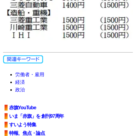
労働者・雇用
経済
政治
赤旗YouTube
いま「赤旗」を 創刊97周年
すいよう特集
特報、焦点・論点