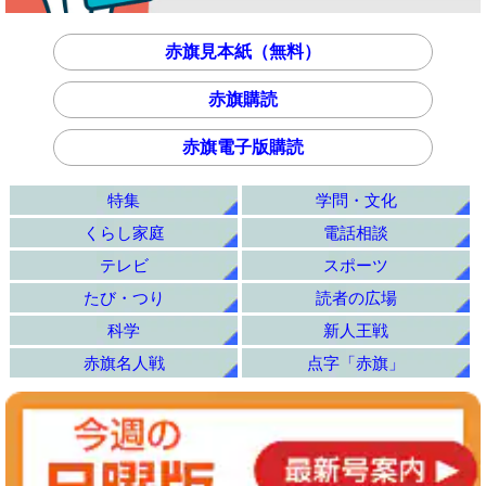
赤旗見本紙（無料）
赤旗購読
赤旗電子版購読
特集
学問・文化
くらし家庭
電話相談
テレビ
スポーツ
たび・つり
読者の広場
科学
新人王戦
赤旗名人戦
点字「赤旗」