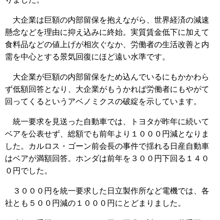
大企業は巨額の内部留保を抱えながら、世界経済の減速
懸念などを理由に抑え込みに終始。実質賃金低下に加えて
食料品などの値上げが相次ぐなか、労働者の生活改善と内
需を中心とする景気回復にほど遠い水準です。
大企業が巨額の内部留保をため込んでいるにもかかわら
ず低額回答となり、大企業がもうかれば労働者にもやがて
回ってくるというアベノミクスの破綻を示しています。
統一要求を見送った自動車では、トヨタが昨年に続いて
ベアを公表せず、総額でも前年より１０００円減となりま
した。カルロス・ゴーン前会長の事件で揺れる日産自動車
はベアが満額回答。ホンダは前年を３００円下回る１４０
０円でした。
３０００円を統一要求した日立製作所など電機では、各
社とも５００円減の１０００円にとどまりました。