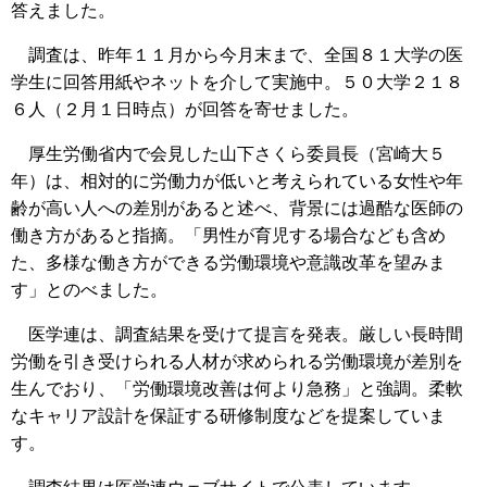
答えました。
調査は、昨年１１月から今月末まで、全国８１大学の医
学生に回答用紙やネットを介して実施中。５０大学２１８
６人（２月１日時点）が回答を寄せました。
厚生労働省内で会見した山下さくら委員長（宮崎大５
年）は、相対的に労働力が低いと考えられている女性や年
齢が高い人への差別があると述べ、背景には過酷な医師の
働き方があると指摘。「男性が育児する場合なども含め
た、多様な働き方ができる労働環境や意識改革を望みま
す」とのべました。
医学連は、調査結果を受けて提言を発表。厳しい長時間
労働を引き受けられる人材が求められる労働環境が差別を
生んでおり、「労働環境改善は何より急務」と強調。柔軟
なキャリア設計を保証する研修制度などを提案していま
す。