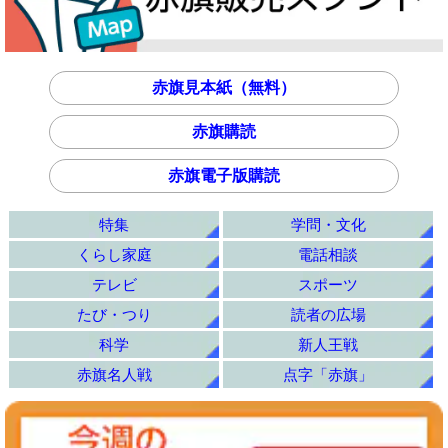
赤旗見本紙（無料）
赤旗購読
赤旗電子版購読
特集
学問・文化
くらし家庭
電話相談
テレビ
スポーツ
たび・つり
読者の広場
科学
新人王戦
赤旗名人戦
点字「赤旗」