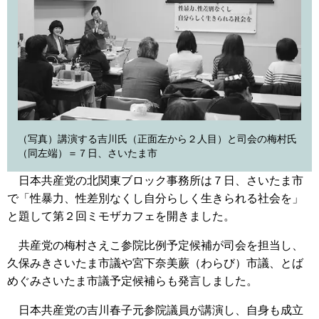
（写真）講演する吉川氏（正面左から２人目）と司会の梅村氏
（同左端）＝７日、さいたま市
日本共産党の北関東ブロック事務所は７日、さいたま市
で「性暴力、性差別なくし自分らしく生きられる社会を」
と題して第２回ミモザカフェを開きました。
共産党の梅村さえこ参院比例予定候補が司会を担当し、
久保みきさいたま市議や宮下奈美蕨（わらび）市議、とば
めぐみさいたま市議予定候補らも発言しました。
日本共産党の吉川春子元参院議員が講演し、自身も成立