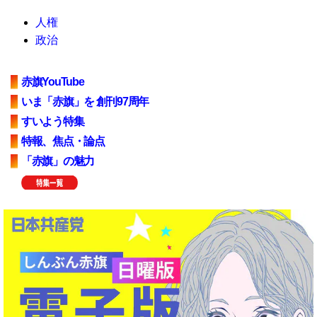
人権
政治
赤旗YouTube
いま「赤旗」を 創刊97周年
すいよう特集
特報、焦点・論点
「赤旗」の魅力