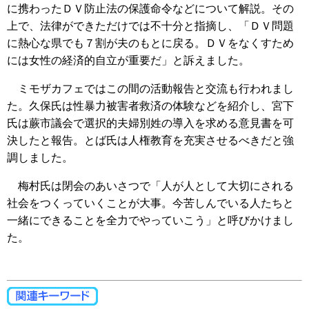
に携わったＤＶ防止法の保護命令などについて解説。その
上で、法律ができただけでは不十分と指摘し、「ＤＶ問題
に熱心な県でも７割が夫のもとに戻る。ＤＶをなくすため
には女性の経済的自立が重要だ」と訴えました。
ミモザカフェではこの間の活動報告と交流も行われまし
た。久保氏は性暴力被害者救済の体験などを紹介し、宮下
氏は蕨市議会で選択的夫婦別姓の導入を求める意見書を可
決したと報告。とば氏は人権教育を充実させるべきだと強
調しました。
梅村氏は閉会のあいさつで「人が人として大切にされる
社会をつくっていくことが大事。今苦しんでいる人たちと
一緒にできることを全力でやっていこう」と呼びかけまし
た。