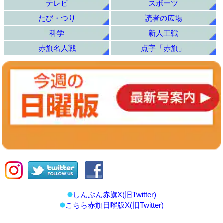
テレビ
スポーツ
たび・つり
読者の広場
科学
新人王戦
赤旗名人戦
点字「赤旗」
しんぶん赤旗X(旧Twitter)
こちら赤旗日曜版X(旧Twitter)