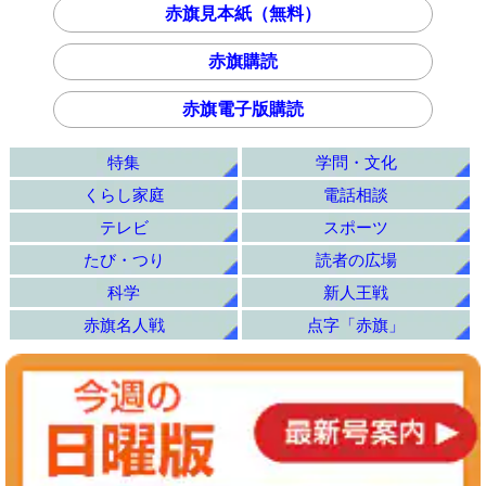
赤旗見本紙（無料）
赤旗購読
赤旗電子版購読
特集
学問・文化
くらし家庭
電話相談
テレビ
スポーツ
たび・つり
読者の広場
科学
新人王戦
赤旗名人戦
点字「赤旗」