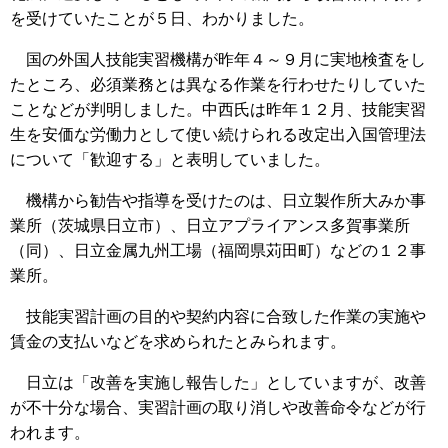
を受けていたことが５日、わかりました。
国の外国人技能実習機構が昨年４～９月に実地検査をし
たところ、必須業務とは異なる作業を行わせたりしていた
ことなどが判明しました。中西氏は昨年１２月、技能実習
生を安価な労働力として使い続けられる改定出入国管理法
について「歓迎する」と表明していました。
機構から勧告や指導を受けたのは、日立製作所大みか事
業所（茨城県日立市）、日立アプライアンス多賀事業所
（同）、日立金属九州工場（福岡県苅田町）などの１２事
業所。
技能実習計画の目的や契約内容に合致した作業の実施や
賃金の支払いなどを求められたとみられます。
日立は「改善を実施し報告した」としていますが、改善
が不十分な場合、実習計画の取り消しや改善命令などが行
われます。