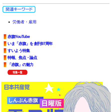
労働者・雇用
赤旗YouTube
いま「赤旗」を 創刊97周年
すいよう特集
特報、焦点・論点
「赤旗」の魅力