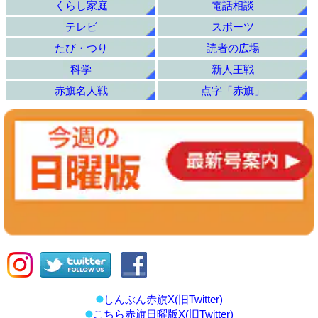
くらし家庭
電話相談
テレビ
スポーツ
たび・つり
読者の広場
科学
新人王戦
赤旗名人戦
点字「赤旗」
しんぶん赤旗X(旧Twitter)
こちら赤旗日曜版X(旧Twitter)