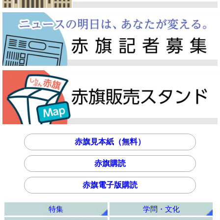
赤旗見本紙（無料）
赤旗購読
赤旗電子版購読
特集
学問・文化