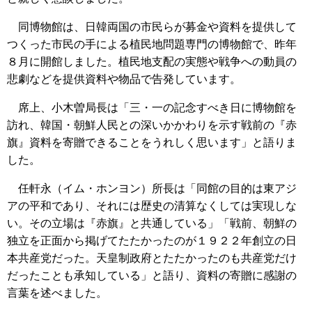
同博物館は、日韓両国の市民らが募金や資料を提供して
つくった市民の手による植民地問題専門の博物館で、昨年
８月に開館しました。植民地支配の実態や戦争への動員の
悲劇などを提供資料や物品で告発しています。
席上、小木曽局長は「三・一の記念すべき日に博物館を
訪れ、韓国・朝鮮人民との深いかかわりを示す戦前の『赤
旗』資料を寄贈できることをうれしく思います」と語りま
した。
任軒永（イム・ホンヨン）所長は「同館の目的は東アジ
アの平和であり、それには歴史の清算なくしては実現しな
い。その立場は『赤旗』と共通している」「戦前、朝鮮の
独立を正面から掲げてたたかったのが１９２２年創立の日
本共産党だった。天皇制政府とたたかったのも共産党だけ
だったことも承知している」と語り、資料の寄贈に感謝の
言葉を述べました。