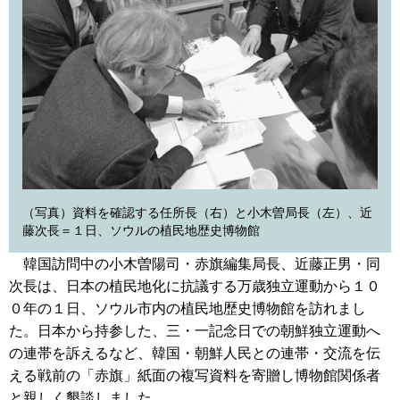
（写真）資料を確認する任所長（右）と小木曽局長（左）、近
藤次長＝１日、ソウルの植民地歴史博物館
韓国訪問中の小木曽陽司・赤旗編集局長、近藤正男・同
次長は、日本の植民地化に抗議する万歳独立運動から１０
０年の１日、ソウル市内の植民地歴史博物館を訪れまし
た。日本から持参した、三・一記念日での朝鮮独立運動へ
の連帯を訴えるなど、韓国・朝鮮人民との連帯・交流を伝
える戦前の「赤旗」紙面の複写資料を寄贈し博物館関係者
と親しく懇談しました。