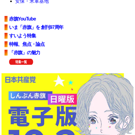
安保・米軍基地
赤旗YouTube
いま「赤旗」を 創刊97周年
すいよう特集
特報、焦点・論点
「赤旗」の魅力