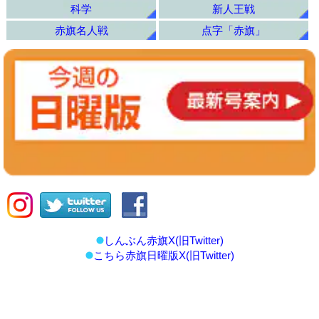
科学
新人王戦
赤旗名人戦
点字「赤旗」
しんぶん赤旗X(旧Twitter)
こちら赤旗日曜版X(旧Twitter)