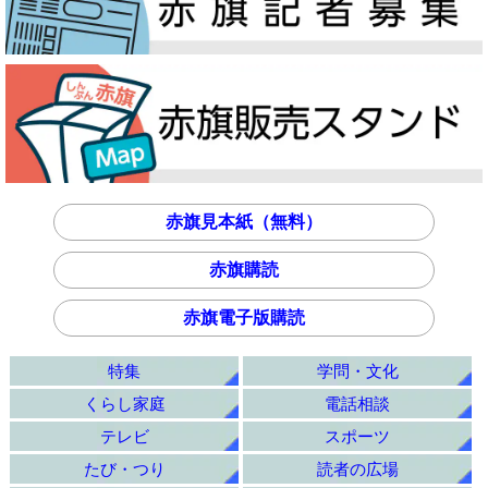
赤旗見本紙（無料）
赤旗購読
赤旗電子版購読
特集
学問・文化
くらし家庭
電話相談
テレビ
スポーツ
たび・つり
読者の広場