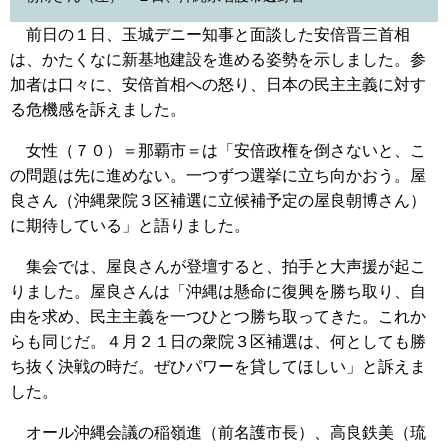
前日の１日、玉城デニー知事と面談した安倍晋三首相
は、かたくなに新基地建設を進める姿勢を示しました。参
加者は口々に、安倍首相への怒り、日本の民主主義に対す
る危機感を訴えました。
女性（７０）＝那覇市＝は「安倍政権を倒さないと、こ
の問題は先に進めない。一つずつ選挙に立ち向かおう。屋
良さん（沖縄衆院３区補選に立候補予定の屋良朝博さん）
に期待している」と語りました。
集会では、屋良さんが登壇すると、拍手と大声援が起こ
りました。屋良さんは「沖縄は懸命に復興を勝ち取り、自
由を求め、民主主義を一つひとつ勝ち取ってきた。これか
らも同じだ。４月２１日の衆院３区補選は、何としても勝
ち抜く決戦の時だ。ぜひパワーを貸してほしい」と訴えま
した。
オール沖縄会議の稲嶺進（前名護市長）、高良鉄美（琉