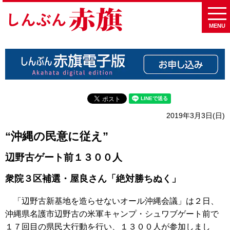
MENU
2019年3月3日(日)
“沖縄の民意に従え”
辺野古ゲート前１３００人
衆院３区補選・屋良さん「絶対勝ちぬく」
「辺野古新基地を造らせないオール沖縄会議」は２日、
沖縄県名護市辺野古の米軍キャンプ・シュワブゲート前で
１７回目の県民大行動を行い、１３００人が参加しまし