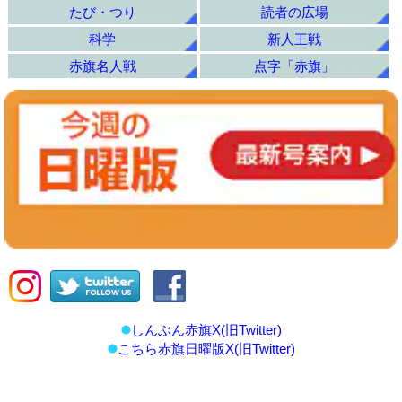
たび・つり
読者の広場
科学
新人王戦
赤旗名人戦
点字「赤旗」
しんぶん赤旗X(旧Twitter)
こちら赤旗日曜版X(旧Twitter)