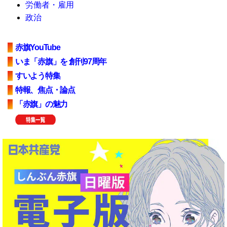
労働者・雇用
政治
赤旗YouTube
いま「赤旗」を 創刊97周年
すいよう特集
特報、焦点・論点
「赤旗」の魅力