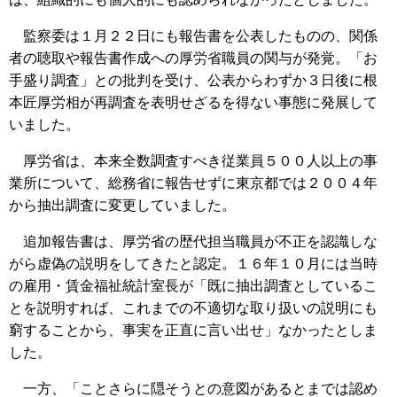
監察委は１月２２日にも報告書を公表したものの、関係
者の聴取や報告書作成への厚労省職員の関与が発覚。「お
手盛り調査」との批判を受け、公表からわずか３日後に根
本匠厚労相が再調査を表明せざるを得ない事態に発展して
いました。
厚労省は、本来全数調査すべき従業員５００人以上の事
業所について、総務省に報告せずに東京都では２００４年
から抽出調査に変更していました。
追加報告書は、厚労省の歴代担当職員が不正を認識しな
がら虚偽の説明をしてきたと認定。１６年１０月には当時
の雇用・賃金福祉統計室長が「既に抽出調査としているこ
とを説明すれば、これまでの不適切な取り扱いの説明にも
窮することから、事実を正直に言い出せ」なかったとしま
した。
一方、「ことさらに隠そうとの意図があるとまでは認め