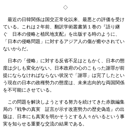
◇
最近の日韓関係は国交正常化以来、最悪との評価を受け
ている。これは２年前、翻訳学術叢書第１巻の『語り継
ぐ 日本の侵略と植民地支配』を出版する時のように、
「日本の侵略問題」に対するアジア人の傷が癒やされてい
ないからだ。
日本の「侵略」に対する反省不足はともかく、日本の態
度は少しも変化がない。日本政府の心のこもった謝罪が前
提にならなければならない状況で「謝罪」は完了したとい
う現在の日本の政権勢力の態度は、未来志向的な両国関係
を不可能にさせている。
この問題を解決しようとする努力を続けてきた赤旗編集
局の『戦争の真実 証言が示す改憲勢力の歴史偽造』の出
版は、日本にも真実を明かそうとする人々がいるという事
実を知らせる重要な交流の結果である。