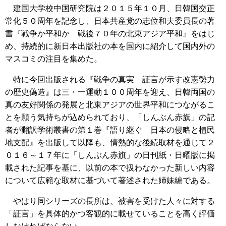
建国大学校中国研究院は２０１５年１０月、日韓国交正
常化５０周年を記念し、日本共産党の志位和夫委員長の著
書『戦争か平和か 戦後７０年の北東アジア平和』をはじ
め、持続的に新日本出版社の本を国内に紹介して国内外の
マスコミの注目を集めた。
特に今回出版される『戦争の真実 証言が示す改憲勢力
の歴史偽造』は三・一運動１００周年を迎え、日韓両国の
真の友好関係の発展と北東アジアの世界平和につながるこ
とを願う気持ちが込められており、「しんぶん赤旗」の記
者が翻訳学術叢書の第１巻『語り継ぐ 日本の侵略と植民
地支配』を出版して以降も、情熱的な後続取材を通じて２
０１６～１７年に「しんぶん赤旗」の日刊紙・日曜版に掲
載された記事を基に、以前の本で扱わなかった新しい内容
について広範な取材に基づいて著述された姉妹編である。
やはり同シリーズの長所は、被害を受けた人々に対する
「証言」を具体的かつ客観的に載せていることを高く評価