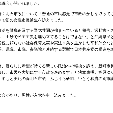
演説会が開かれました。
く明石市政について「普通の市民感覚で市政のかじを取って
利で初の女性市長誕生を訴えました。
治を徹底追及する野党共闘が強まっていると報告。辺野古へ
し「土砂で民主主義を埋め立てることはできない」と沖縄県民
増税に頼らない社会保障充実や憲法９条を生かした平和外交な
長、県議、市議、参議院と連続する選挙で日本共産党の躍進を
、暮らしに希望が持てる新しい政治への転換を訴え、新町市
決し、市民を大切にする市政を進めます」と決意表明。福原ゆ
くすもと美紀の両明石市議、ふじうら研司、いとう和貴の両市
会があり、男性が入党を申し込みました。