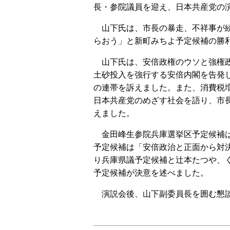
長・参院議員を迎え、日本共産党の
山下氏は、市長の暴走、不祥事が続
らおう」と新町みちよ予定候補の勝
山下氏は、安倍政権のウソと強権政
土砂投入を強行する安倍内閣を告発
の連帯を訴えました。また、消費税
日本共産党のめざす社会を語り、市
えました。
金田峰生参院兵庫選挙区予定候補は
予定候補は「安倍政治と正面から対
り兵庫県議予定候補と辻本たつや、
予定候補が決意を述べました。
演説会後、山下副委員長を囲む懇談