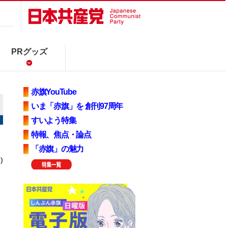
PRグッズ
赤旗YouTube
いま「赤旗」を 創刊97周年
すいよう特集
特報、焦点・論点
「赤旗」の魅力
)