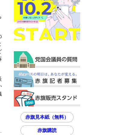
も
の
と
ど
訴
長
か
議
赤旗見本紙（無料）
赤旗購読