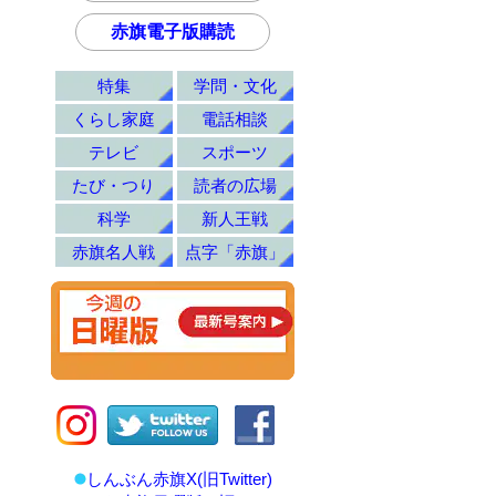
赤旗電子版購読
特集
学問・文化
くらし家庭
電話相談
テレビ
スポーツ
たび・つり
読者の広場
科学
新人王戦
赤旗名人戦
点字「赤旗」
しんぶん赤旗X(旧Twitter)