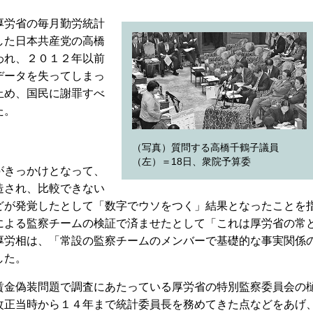
厚労省の毎月勤労統計
した日本共産党の高橋
われ、２０１２年以前
データを失ってしまっ
止め、国民に謝罪すべ
た。
（写真）質問する高橋千鶴子議員
（左）＝18日、衆院予算委
がきっかけとなって、
造され、比較できない
どが発覚したとして「数字でウソをつく」結果となったことを
による監察チームの検証で済ませたとして「これは厚労省の常
厚労相は、「常設の監察チームのメンバーで基礎的な事実関係
した。
金偽装問題で調査にあたっている厚労省の特別監察委員会の
改正当時から１４年まで統計委員長を務めてきた点などをあげ