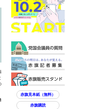
指
と
の
赤旗見本紙（無料）
樋
赤旗購読
、