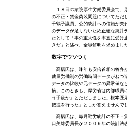
１８日の衆院厚生労働委員会で、
の不正・賃金偽装問題についてただ
千鶴子議員。公的統計への信頼が失
のデータが足りないため正確な統計
たとして「事の重大性を率直に受け
きだ」と述べ、全容解明を求めまし
数字でウソつく
高橋氏は、昨年も安倍首相の答弁
裁量労働制の労働時間データがねつ
データの比較や元データの異常値な
摘。このときも、厚労省は内部職員
う手段か」とただしました。根本匠
把握を行った」としか答えませんで
高橋氏は、毎月勤労統計の不正・賃
口美雄委員長が２００９年の統計法