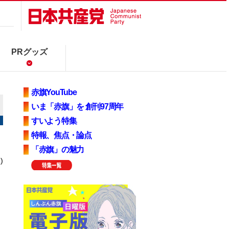
PRグッズ
赤旗YouTube
いま「赤旗」を 創刊97周年
すいよう特集
特報、焦点・論点
「赤旗」の魅力
)