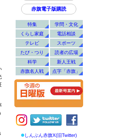
赤旗電子版購読
特集
学問・文化
くらし家庭
電話相談
テレビ
スポーツ
たび・つり
読者の広場
科学
新人王戦
い
赤旗名人戦
点字「赤旗」
光
証
率
う
き
しんぶん赤旗X(旧Twitter)