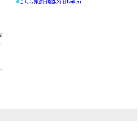
こちら赤旗日曜版X(旧Twitter)
指
し