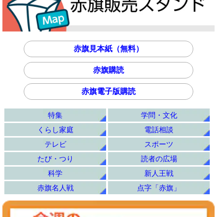
赤旗見本紙（無料）
赤旗購読
赤旗電子版購読
特集
学問・文化
くらし家庭
電話相談
テレビ
スポーツ
たび・つり
読者の広場
科学
新人王戦
赤旗名人戦
点字「赤旗」