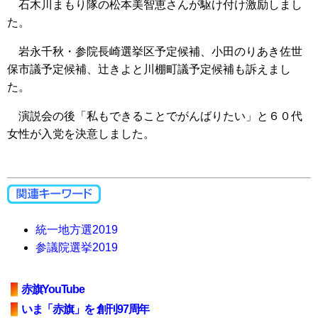
石木川まもり隊の松本美智恵さんが駆け付け激励しまし
た。
岩永千秋・参院長崎選挙区予定候補、小田のりあき佐世
保市議予定候補、辻きよと川棚町議予定候補も訴えまし
た。
演説会の後「私もできることでがんばりたい」と６０代
女性が入党を決意しました。
統一地方選2019
参議院選挙2019
赤旗YouTube
いま「赤旗」を 創刊97周年