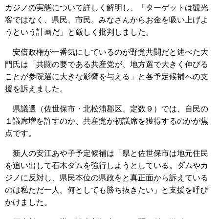
カジノの実態について詳しく解明し、「ターゲットは観光
客ではなく、県民、市民。みなさんからお金を吸い上げよ
うという計画だ」と厳しく批判しました。
安倍政権が一番気にしているのが野党共闘だと述べた大
門氏は「共闘の要である共産党が、地方選で大きく伸びる
ことが参院選に大きな影響を与える」と各予定候補への支
援を訴えました。
県議選（佐世保市・北松浦郡区、定数９）では、自民の
１議席増を許すのか、共産党が初議席を獲得するのかが焦
点です。
新人の安江あや子予定候補は「県と佐世保市は地元住民
を追い出して石木ダムを強行しようとしている。ダムやカ
ジノに反対し、県民本位の県政をと真正面から訴えている
のは私ただ一人。何としても勝ち抜きたい」と支援を呼び
かけました。