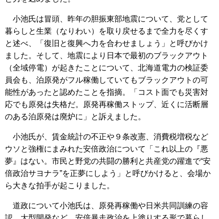
小池氏は冒頭、昨年の胆振東部地震について、党として
暮らしと生業（なりわい）を取り戻せるまで全力を尽くす
と述べ、「復旧と復興へ力を合わせましょう」と呼びかけ
ました。そして、地震により日本で最初のブラックアウト
（全域停電）が起きたことについて、北海道電力の検証委
員会も、泊原発がフル稼働していてもブラックアウトの可
能性があったと認めたことを指摘。「コスト面でも災害対
応でも原発は失格だ。原発再稼働ストップ、近くに活断層
のある泊原発は廃炉に」と訴えました。
小池氏が、賃金統計の不正や９条改憲、消費税増税など
ウソと強権にまみれた安倍政治について「これ以上の『悪
夢』はない。市民と野党の共闘の勝利と共産党の躍進で“安
倍政治サヨナラ”を正夢にしよう」と呼びかけると、会場か
ら大きな拍手が起こりました。
道政について小池氏は、原発再稼働や日米共同訓練の容
認、大型開発など、安倍暴走政治を上塗りする形で暮らし