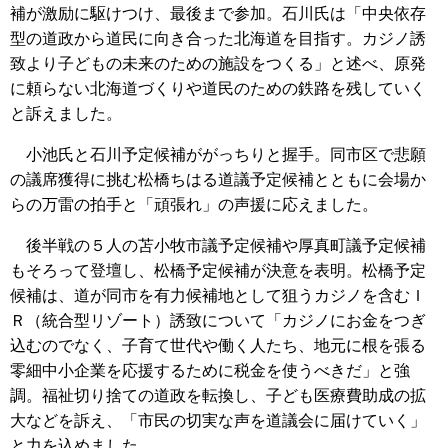
補が激励に駆けつけ、最後まで参加。石川氏は「中央依存
型の道政から道民に向き合った北海道を目指す。カジノ誘
致より子どもの未来のための施設をつくる」と述べ、原発
に頼らない北海道づくりや道民のための鉄路を残していく
と訴えました。
小池氏と石川予定候補ががっちりと握手。同市区で悲願
の議席獲得に挑む松橋ちはる道議予定候補とともに会場か
らの万雷の拍手と「頑張れ」の声援に応えました。
後半戦の５人の苫小牧市議予定候補や厚真町議予定候補
もそろって登壇し、松橋予定候補が決意を表明。松橋予定
候補は、道が同市を有力候補地として狙うカジノを含むＩ
Ｒ（統合型リゾート）誘致について「カジノにお金をつぎ
込むのでなく、子育て世代や働く人たち、地元に根を張る
零細中小企業を応援するために税金を使うべきだ」と強
調。福祉切り捨ての道政を転換し、子ども医療費助成の拡
大などを訴え、「市民の切実な声を道議会に届けていく」
と力を込めました。