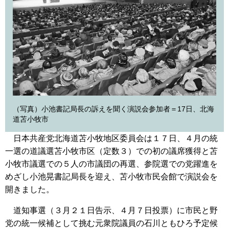
（写真）小池書記局長の訴えを聞く演説会参加者＝17日、北海
道苫小牧市
日本共産党北海道苫小牧地区委員会は１７日、４月の統
一選の道議選苫小牧市区（定数３）での初の議席獲得と苫
小牧市議選での５人の市議団の再選、参院選での党躍進を
めざし小池晃書記局長を迎え、苫小牧市民会館で演説会を
開きました。
道知事選（３月２１日告示、４月７日投票）に市民と野
党の統一候補として挑む元衆院議員の石川ともひろ予定候