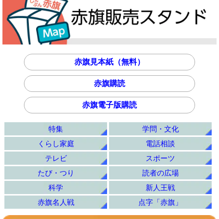
赤旗見本紙（無料）
赤旗購読
赤旗電子版購読
特集
学問・文化
くらし家庭
電話相談
テレビ
スポーツ
たび・つり
読者の広場
科学
新人王戦
赤旗名人戦
点字「赤旗」