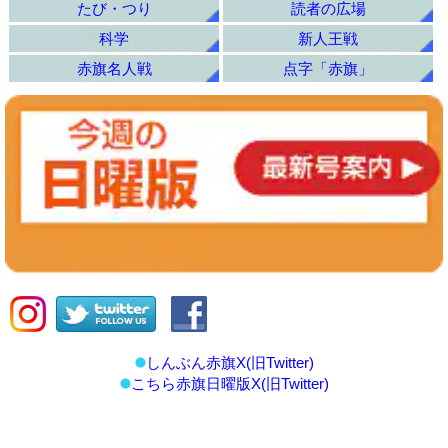
たび・つり
読者の広場
科学
新人王戦
赤旗名人戦
点字「赤旗」
しんぶん赤旗X(旧Twitter)
こちら赤旗日曜版X(旧Twitter)