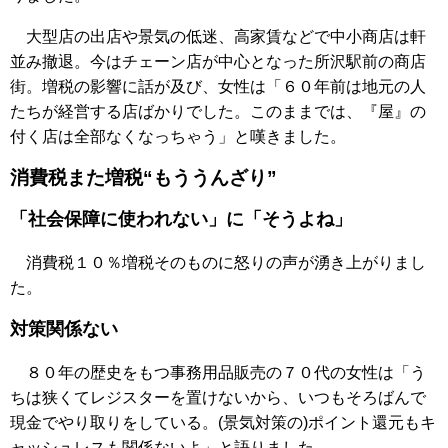
大型店の出店や景気の低迷、高家賃などで中小商店は軒
並み撤退。今はチェーン店が中心となった所沢駅前の商店
街。増税の影響に話が及び、女性は「６０年前は地元の人
たちが経営する店ばかりでした。このままでは、『屋』の
付く店は全部なくなっちゃう」と嘆きました。
消費税また増税“もううんざり”
「社会保障に使われない」に「そうよね」
消費税１０％増税そのものに怒りの声が湧き上がりまし
た。
対策関係ない
８０年の歴史をもつ事務用品販売の７０代の女性は「う
ちは狭くてレジスターを置けないから、いつもそろばんで
現金でやり取りをしている。(景気対策の)ポイント還元もキ
ャッシュレスも関係ないよ」と語りました。