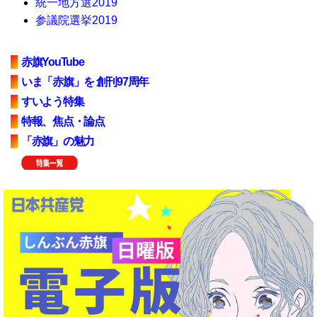
統一地方選2019
参議院選挙2019
赤旗YouTube
いま「赤旗」を 創刊97周年
すいよう特集
特報、焦点・論点
「赤旗」の魅力