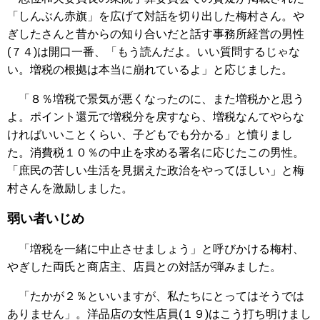
「しんぶん赤旗」を広げて対話を切り出した梅村さん。や
ぎしたさんと昔からの知り合いだと話す事務所経営の男性
(７４)は開口一番、「もう読んだよ。いい質問するじゃな
い。増税の根拠は本当に崩れているよ」と応じました。
「８％増税で景気が悪くなったのに、また増税かと思う
よ。ポイント還元で増税分を戻すなら、増税なんてやらな
ければいいことくらい、子どもでも分かる」と憤りまし
た。消費税１０％の中止を求める署名に応じたこの男性。
「庶民の苦しい生活を見据えた政治をやってほしい」と梅
村さんを激励しました。
弱い者いじめ
「増税を一緒に中止させましょう」と呼びかける梅村、
やぎした両氏と商店主、店員との対話が弾みました。
「たかが２％といいますが、私たちにとってはそうでは
ありません」。洋品店の女性店員(１９)はこう打ち明けまし