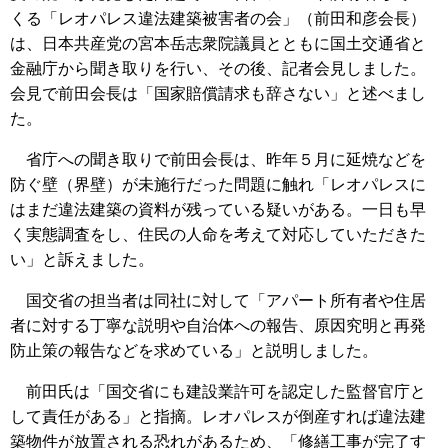
くる「レオパレス違法建築被害者の会」（前田和彦会長）
は、日本共産党の宮本岳志衆院議員とともに国土交通省と
金融庁から聞き取りを行い、その後、記者会見しました。
会見で前田会長は「国家賠償請求も辞さない」と述べまし
た。
省庁への聞き取りで前田会長は、昨年５月に延焼などを
防ぐ壁（界壁）が未施行だった問題に触れ「レオパレスに
はまだ違法建築の資料が残っている疑いがある。一日も早
く実態調査をし、住民の人命を考えて対応していただきた
い」と訴えました。
国交省の担当者は同社に対して「アパート所有者や住居
者に対する丁寧な説明や自治体への報告、原因究明と再発
防止策の報告などを求めている」と説明しました。
前田氏は「国交省にも建設業許可を認定した監督官庁と
して責任がある」と指摘。レオパレスが倒産すれば違法建
築物件が放置される恐れがあるため、「修繕工事が完了す