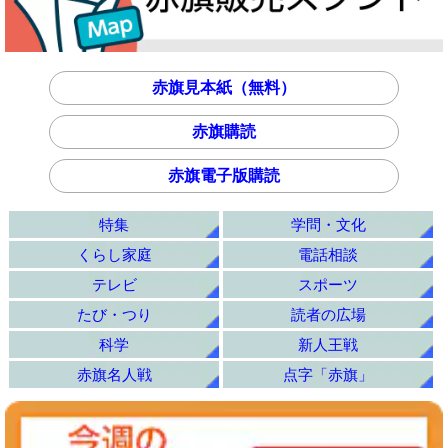
赤旗見本紙（無料）
赤旗購読
赤旗電子版購読
特集
学問・文化
くらし家庭
電話相談
テレビ
スポーツ
たび・つり
読者の広場
科学
新人王戦
赤旗名人戦
点字「赤旗」