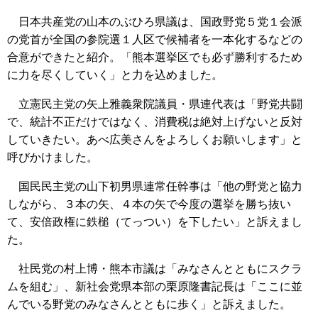
日本共産党の山本のぶひろ県議は、国政野党５党１会派
の党首が全国の参院選１人区で候補者を一本化するなどの
合意ができたと紹介。「熊本選挙区でも必ず勝利するため
に力を尽くしていく」と力を込めました。
立憲民主党の矢上雅義衆院議員・県連代表は「野党共闘
で、統計不正だけではなく、消費税は絶対上げないと反対
していきたい。あべ広美さんをよろしくお願いします」と
呼びかけました。
国民民主党の山下初男県連常任幹事は「他の野党と協力
しながら、３本の矢、４本の矢で今度の選挙を勝ち抜い
て、安倍政権に鉄槌（てっつい）を下したい」と訴えまし
た。
社民党の村上博・熊本市議は「みなさんとともにスクラ
ムを組む」、新社会党県本部の栗原隆書記長は「ここに並
んでいる野党のみなさんとともに歩く」と訴えました。