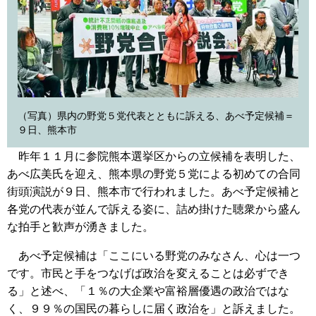
（写真）県内の野党５党代表とともに訴える、あべ予定候補＝
９日、熊本市
昨年１１月に参院熊本選挙区からの立候補を表明した、
あべ広美氏を迎え、熊本県の野党５党による初めての合同
街頭演説が９日、熊本市で行われました。あべ予定候補と
各党の代表が並んで訴える姿に、詰め掛けた聴衆から盛ん
な拍手と歓声が湧きました。
あべ予定候補は「ここにいる野党のみなさん、心は一つ
です。市民と手をつなげば政治を変えることは必ずでき
る」と述べ、「１％の大企業や富裕層優遇の政治ではな
く、９９％の国民の暮らしに届く政治を」と訴えました。