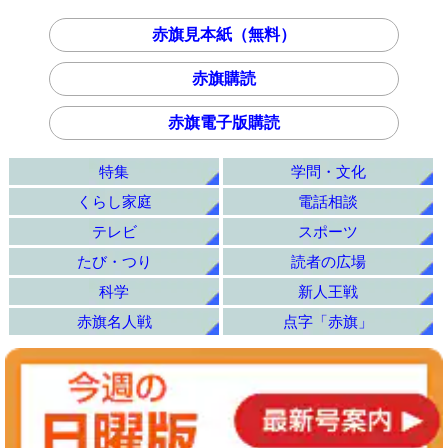
赤旗見本紙（無料）
赤旗購読
赤旗電子版購読
特集
学問・文化
くらし家庭
電話相談
テレビ
スポーツ
たび・つり
読者の広場
科学
新人王戦
赤旗名人戦
点字「赤旗」