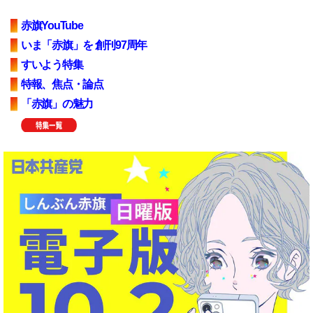
赤旗YouTube
いま「赤旗」を 創刊97周年
すいよう特集
特報、焦点・論点
「赤旗」の魅力