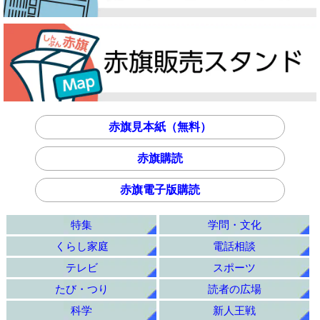
赤旗見本紙（無料）
赤旗購読
赤旗電子版購読
特集
学問・文化
くらし家庭
電話相談
テレビ
スポーツ
たび・つり
読者の広場
科学
新人王戦