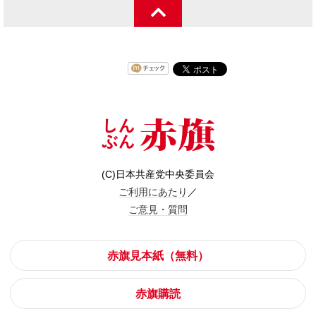
(C)日本共産党中央委員会
ご利用にあたり
／
ご意見・質問
赤旗見本紙（無料）
赤旗購読