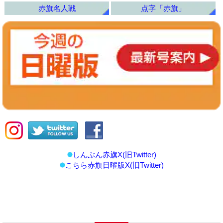
赤旗名人戦
点字「赤旗」
しんぶん赤旗X(旧Twitter)
こちら赤旗日曜版X(旧Twitter)