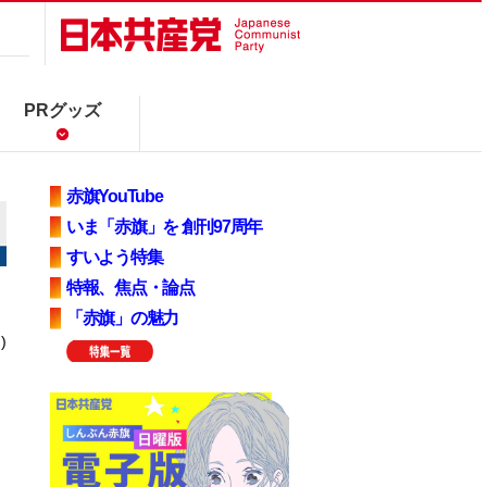
PRグッズ
赤旗YouTube
いま「赤旗」を 創刊97周年
すいよう特集
特報、焦点・論点
「赤旗」の魅力
)