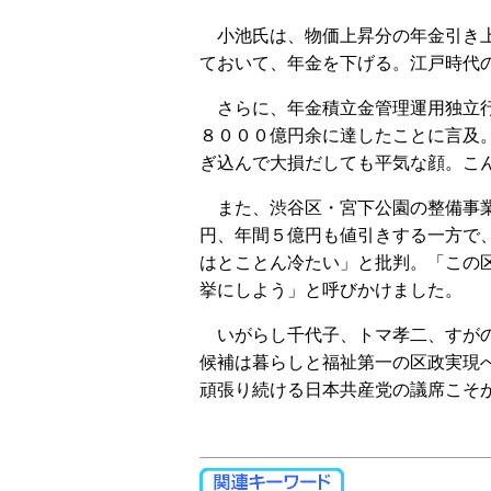
小池氏は、物価上昇分の年金引き上
ておいて、年金を下げる。江戸時代
さらに、年金積立金管理運用独立行
８０００億円余に達したことに言及
ぎ込んで大損だしても平気な顔。こ
また、渋谷区・宮下公園の整備事業
円、年間５億円も値引きする一方で
はとことん冷たい」と批判。「この
挙にしよう」と呼びかけました。
いがらし千代子、トマ孝二、すがの
候補は暮らしと福祉第一の区政実現
頑張り続ける日本共産党の議席こそ