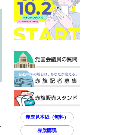
。
赤旗見本紙（無料）
し
赤旗購読