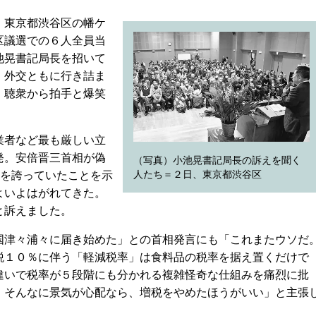
、東京都渋谷区の幡ケ
区議選での６人全員当
池晃書記局長を招いて
・外交ともに行き詰ま
、聴衆から拍手と爆笑
業者など最も厳しい立
発。安倍晋三首相が偽
（写真）小池晃書記局長の訴えを聞く
人たち＝２日、東京都渋谷区
”を誇っていたことを示
よいよはがれてきた。
と訴えました。
津々浦々に届き始めた」との首相発言にも「これまたウソだ
税１０％に伴う「軽減税率」は食料品の税率を据え置くだけで
違いで税率が５段階にも分かれる複雑怪奇な仕組みを痛烈に批
、そんなに景気が心配なら、増税をやめたほうがいい」と主張