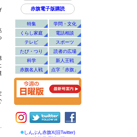
赤旗電子版購読
げ
特集
学問・文化
兆
くらし家庭
電話相談
つ
テレビ
スポーツ
たび・つり
読者の広場
億
科学
新人王戦
に
赤旗名人戦
点字「赤旗」
選
定
で
しんぶん赤旗X(旧Twitter)