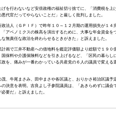
げを行わないなど安倍政権の福祉切り捨てに、「消費税を上
の悪代官だってやらないことだ」と厳しく批判しました。
政法人（ＧＰＩＦ）で昨年１０～１２月期の運用損失が１４
。「アベノミクスの株高を演出するために、大事な年金資金を
んな無責任な政治を終わらせるときがきた」と訴えました。
計画で三井不動産への借地料を鑑定評価額より総額で１９０
、国保料や介護保険料などを引き上げるなど、「区民の暮らし
区政を、痛みが一番わかっている共産党の６人の議員で変える
茂、牛尾まさみ、田中まさや各区議と、おりかさ裕治区議予
への決意を表明。吉良よし子参院議員は、「あきらめずに議会
が必要だ」と訴えました。