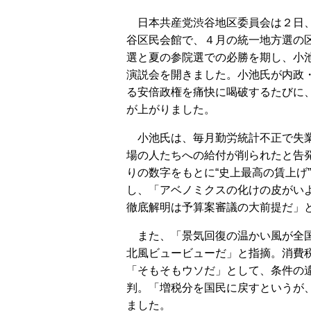
日本共産党渋谷地区委員会は２日
谷区民会館で、４月の統一地方選の
選と夏の参院選での必勝を期し、小
演説会を開きました。小池氏が内政
る安倍政権を痛快に喝破するたびに
が上がりました。
小池氏は、毎月勤労統計不正で失
場の人たちへの給付が削られたと告
りの数字をもとに“史上最高の賃上げ
し、「アベノミクスの化けの皮がい
徹底解明は予算案審議の大前提だ」
また、「景気回復の温かい風が全国
北風ビュービューだ」と指摘。消費
「そもそもウソだ」として、条件の
判。「増税分を国民に戻すというが
ました。