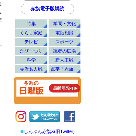
日
赤旗電子版購読
も
性
特集
学問・文化
くらし家庭
電話相談
テレビ
スポーツ
たび・つり
読者の広場
科学
新人王戦
赤旗名人戦
点字「赤旗」
しんぶん赤旗X(旧Twitter)