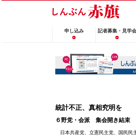
申し込み
記者募集・見学
統計不正、真相究明を
６野党・会派 集会開き結束
日本共産党、立憲民主党、国民民