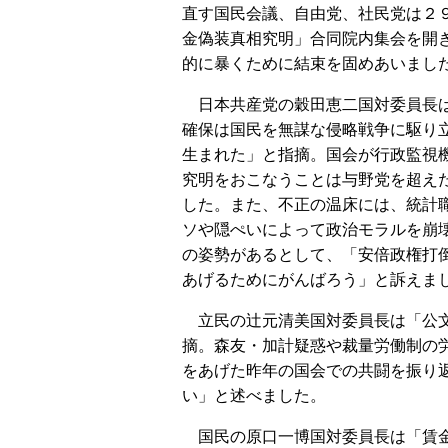
直す国民会議、自由党、社民党は２
金偽装真相究明」合同院内集会を開
的に暴くために結束を固めあいまし
日本共産党の穀田恵二国対委員長
確保は国民を無謀な侵略戦争に駆り
生まれた」と指摘。国会が行政監視
究明をおこなうことは与野党を超え
した。また、不正の温床には、統計
ソや隠ぺいによって政治モラルを崩
の姿勢があるとして、「安倍政権打
あげるためにがんばろう」と訴えま
立民の辻元清美国対委員長は「公文
摘。森友・加計疑惑や裁量労働制の
をあげた昨年の国会での共闘を振り
い」と述べました。
国民の原口一博国対委員長は「賃金