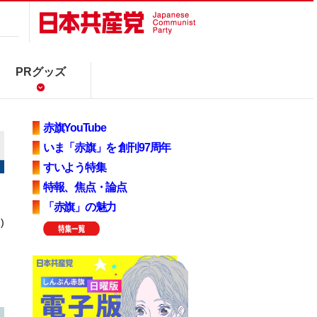
PRグッズ
赤旗YouTube
いま「赤旗」を 創刊97周年
すいよう特集
特報、焦点・論点
「赤旗」の魅力
)