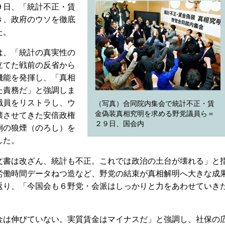
９日、「統計不正・賃
き、政府のウソを徹底
た。
は、「統計の真実性の
立てた戦前の反省から
機能を発揮し、「真相
た責務だ」と強調しま
職員をリストラし、ウ
（写真）合同院内集会で統計不正・賃
金偽装真相究明を求める野党議員ら＝
壊させてきた安倍政権
２９日、国会内
倒の狼煙（のろし）を
した。
書は改ざん、統計も不正。これでは政治の土台が壊れる」と
労働時間データねつ造など、野党の結束が真相解明へ大きな成
返り、「今国会も６野党・会派はしっかりと力をあわせていき
は伸びていない。実質賃金はマイナスだ」と強調し、社保の