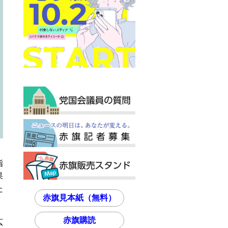
指
果
た
赤旗見本紙（無料）
赤旗購読
広