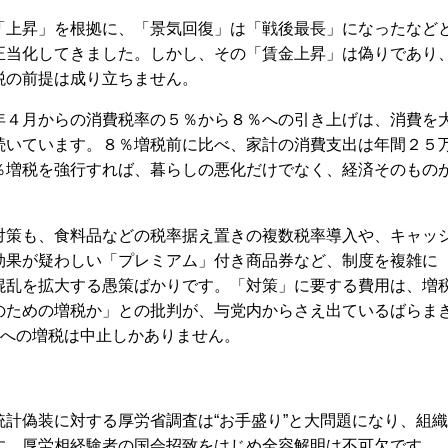
上昇」を根拠に、「景気回復」は「戦後最長」になったなど
正当化してきました。しかし、その「賃金上昇」は偽りであり
税の前提は成り立ちません。
４月からの消費税率の５％から８％への引き上げは、消費を
続いています。８％増税前に比べ、家計の消費支出は年間２５
％増税を強行すれば、暮らしの悪化だけでなく、経済そのもの
。
策も、食料品などの税率据え置きの複数税率導入や、キャッ
効果が疑わしい「プレミアム」付き商品券など、制度を複雑に
混乱を拡大する愚策ばかりです。「対策」に要する費用は、増
のための増税か」との批判が、与党内からさえ出ているばらま
％への増税は中止しかありません。
計偽装に対する厚労省調査は“お手盛り”と大問題になり、組織
す。厚労相経験者の国会招致をはじめ全容解明は不可欠です。