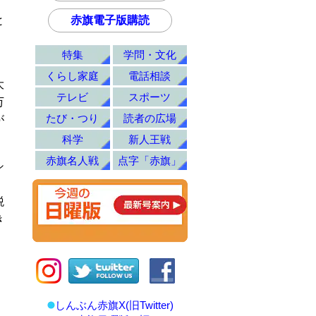
と
赤旗電子版購読
、
特集
学問・文化
くらし家庭
電話相談
大
テレビ
スポーツ
万
たび・つり
読者の広場
が
科学
新人王戦
赤旗名人戦
点字「赤旗」
シ
税
き
しんぶん赤旗X(旧Twitter)