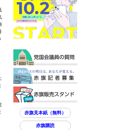
低
気
崩
経
き
上
ま
総
ま
赤旗見本紙（無料）
」
赤旗購読