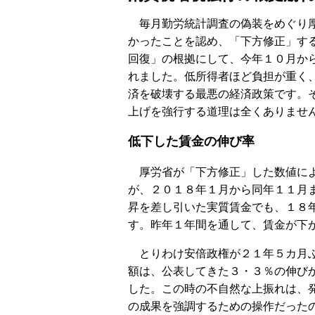
毎月勤労統計調査の偽装をめぐり厚
かったことを認め、「下方修正」す
回復」の根拠にして、今年１０月か
れました。低所得者ほど負担が重く
済を破壊する最悪の経済政策です。
上げを強行する道理は全くありませ
低下した賃金の伸び率
厚労省が「下方修正」した数値によ
が、２０１８年１月から同年１１月
昇を差し引いた実質賃金でも、１８
す。昨年１年間を通して、賃金が下
とりわけ安倍政権が２１年５カ月ぶ
額は、公表してきた３・３％の伸び
した。この時の不自然な上振れは、
の成果を強調するための操作だった