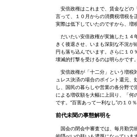
安倍政権はこれまで、賃金などの「
言って、１０月からの消費税増税を
実際は低下していたのですから、増
だいたい安倍政権が実施した１４年
きく後退させ、いまも深刻な不況が
円も落ち込んでいます。さらに１０
壊滅的打撃を受けるのは明らかです
安倍政権が「十二分」という増税対
ュレス決済の場合のポイント還元、
し、国民の暮らしや営業の各分野で
による増収額を大幅に上回り、「何
です。“百害あって一利なし”の１０
前代未聞の事態解明を
国会の閉会中審査では、毎月勤労統
的隠ぺいの疑いも濃厚になっていま