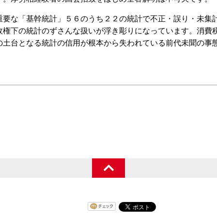
要な「基幹統計」５６のうち２２の統計で不正・誤り・未集
政権下の統計のずさんな扱いが浮き彫りになっています。消費
の土台となる統計の信用が根本から失われている前代未聞の事