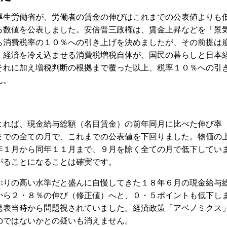
生労働省が、労働者の賃金の伸びはこれまでの公表値よりも
る数値を公表しました。安倍晋三政権は、賃金上昇などを「景
ら消費税率の１０％への引き上げを決めましたが、その前提は
、経済を冷え込ませる消費税増税自体が、国民の暮らしと日本
それに加え増税判断の根拠まで覆った以上、税率１０％への引
ん。
れば、現金給与総額（名目賃金）の前年同月に比べた伸び率
までの全ての月で、これまでの公表値を下回りました。物価の
年１月から同年１１月まで、９月を除く全ての月で低下してい
がることになることは確実です。
りの高い水準だと盛んに自慢してきた１８年６月の現金給与
から２・８％の伸び（修正値）へと、０・５ポイントも低下し
発表当時から問題視されていました。経済政策「アベノミクス
のではないかとの疑いも消えません。