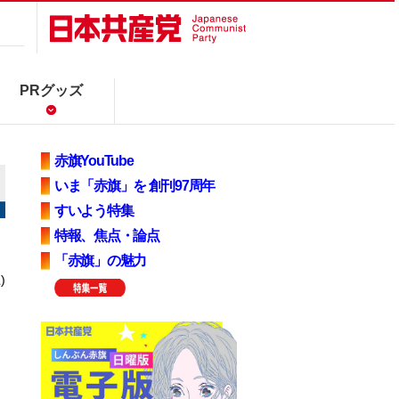
PRグッズ
赤旗YouTube
いま「赤旗」を 創刊97周年
すいよう特集
特報、焦点・論点
「赤旗」の魅力
)