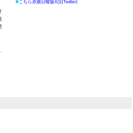
こちら赤旗日曜版X(旧Twitter)
計
税
態