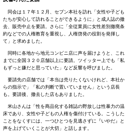
同会は１７年１２月、セブン本社を訪れ「女性や子ども
たちが安心して訪れることができるように」と成人誌の撤
去、販売中止を要請。さらに「全従業員に女性差別撤廃条
約などでの人権教育を重視し、人権啓発の役割を発揮し
て」と求めました。
同時に各地から地元コンビニ店に声を届けようと、これ
までに全国３２０店舗以上に要請。ツイッター上でも「私
もずっと嫌だと思っていた」など反響を呼びました。
要請先の店舗では「本当は売りたくないけれど、本社か
らの指示で」「私の判断で置いていません」という店長
も。要請後、撤去した店もありました。
米山さんは「性を商品化する雑誌の野放しは性暴力の温
床であり、女性や子どもの人権を傷付けている。こうした
ことをなくすには、一つひとつを見逃さずに『いやだ』と
声を上げていくことが大切」と話します。