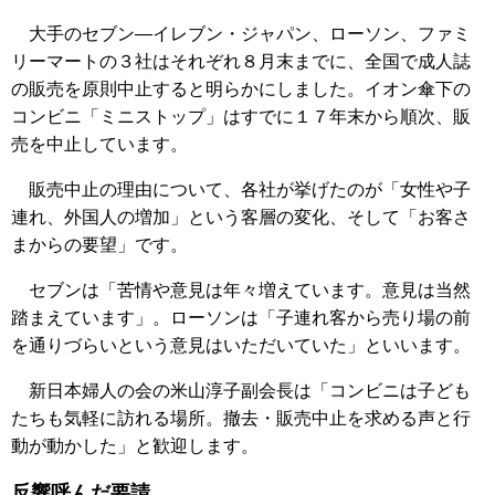
大手のセブン―イレブン・ジャパン、ローソン、ファミ
リーマートの３社はそれぞれ８月末までに、全国で成人誌
の販売を原則中止すると明らかにしました。イオン傘下の
コンビニ「ミニストップ」はすでに１７年末から順次、販
売を中止しています。
販売中止の理由について、各社が挙げたのが「女性や子
連れ、外国人の増加」という客層の変化、そして「お客さ
まからの要望」です。
セブンは「苦情や意見は年々増えています。意見は当然
踏まえています」。ローソンは「子連れ客から売り場の前
を通りづらいという意見はいただいていた」といいます。
新日本婦人の会の米山淳子副会長は「コンビニは子ども
たちも気軽に訪れる場所。撤去・販売中止を求める声と行
動が動かした」と歓迎します。
反響呼んだ要請