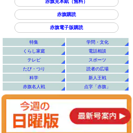
赤旗見本紙（無料）
赤旗購読
赤旗電子版購読
特集
学問・文化
くらし家庭
電話相談
テレビ
スポーツ
たび・つり
読者の広場
科学
新人王戦
赤旗名人戦
点字「赤旗」