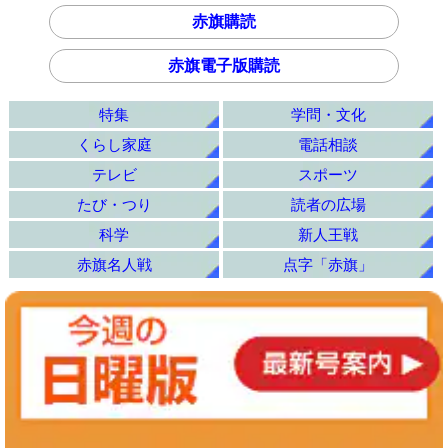
赤旗購読
赤旗電子版購読
特集
学問・文化
くらし家庭
電話相談
テレビ
スポーツ
たび・つり
読者の広場
科学
新人王戦
赤旗名人戦
点字「赤旗」