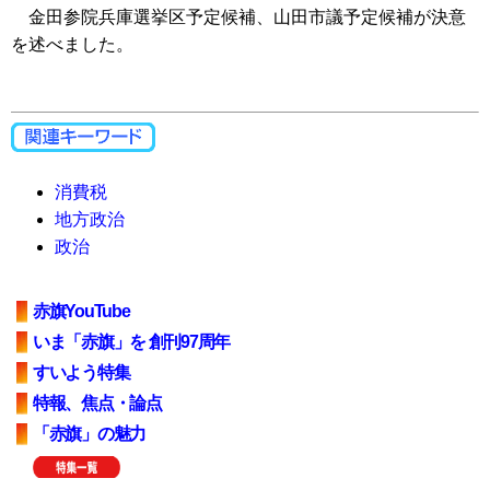
金田参院兵庫選挙区予定候補、山田市議予定候補が決意
を述べました。
消費税
地方政治
政治
赤旗YouTube
いま「赤旗」を 創刊97周年
すいよう特集
特報、焦点・論点
「赤旗」の魅力