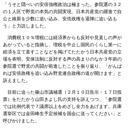
「うそと隠ぺいの安倍強権政治は極まった。参院選の３２
の１人区で野党の本気の共闘実現、日本共産党の躍進で自
公と維新を少数に追い込み、安倍政権を退陣に追い込も
う」と力説しました。
消費税１０％増税には経済界からも反対や見直しの声が
あがっていると指摘し、増税を中止し国民のくらし第一に
経済を立て直すことなどを掲げてたたかう日本共産党の立
場を表明。安保法制に反対する声の高まりのなか３年前の
参院選で野党の共闘が前進したことを振り返り、「がんば
れば安倍政権を追い込み野党連合政権の道が開けます」と
訴えました。
目前に迫った篠山市議補選（２月１０日告示・１７日投
票）をたたかう山田きよし氏の支持を訴えつつ、「参院選
では比例代表で７議席以上をめざし全力をあげます。兵庫
選挙区では金田峰生予定候補を国会に送ってください」と
呼びかけました。