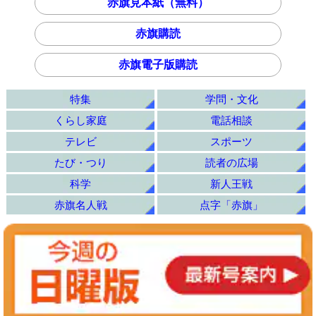
赤旗見本紙（無料）
赤旗購読
赤旗電子版購読
特集
学問・文化
くらし家庭
電話相談
テレビ
スポーツ
たび・つり
読者の広場
科学
新人王戦
赤旗名人戦
点字「赤旗」