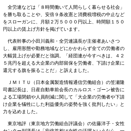
全労連などは「８時間働いて人間らしく暮らせる社会」
を勝ち取ることや、安倍９条改憲と消費税増税の中止など
をスローガンに、月額２万５０００円以上、時間額１５０
円以上の賃上げ方針を掲げています。
代表幹事の小田川義和・全労連議長が主催者あいさつ
し、雇用形態や勤務地域などにかかわらず全ての労働者の
大幅賃上げが必要だと強調。「経団連が今すべきは、４２
５兆円を超える大企業の内部留保を労働者、下請け企業に
還元する旗を振ることだ」と訴えました。
ＪＭＩＴＵ（日本金属製造情報通信労働組合）の笠瀬隆
司書記長は、日産自動車前会長のカルロス・ゴーン被告に
よる工場閉鎖や人員削減に関して「大企業の労働者や下請
け企業を犠牲にした利益優先の姿勢を強く批判したい」と
力を込めました。
東京地評（東京地方労働組合評議会）の佐藤洋子・女性
センター副議長は「安倍首相は女性の活躍というなら、一