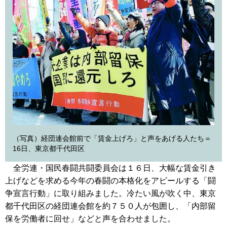
（写真）経団連会館前で「賃金上げろ」と声をあげる人たち＝
16日、東京都千代田区
全労連・国民春闘共闘委員会は１６日、大幅な賃金引き
上げなどを求める今年の春闘の本格化をアピールする「闘
争宣言行動」に取り組みました。冷たい風が吹く中、東京
都千代田区の経団連会館を約７５０人が包囲し、「内部留
保を労働者に回せ」などと声を合わせました。