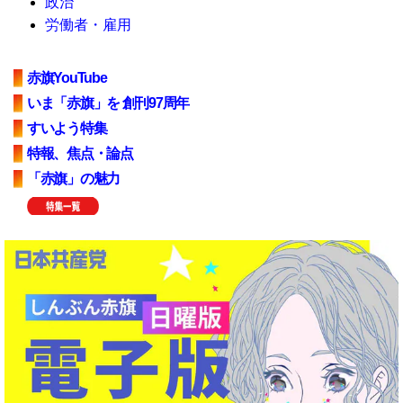
政治
労働者・雇用
赤旗YouTube
いま「赤旗」を 創刊97周年
すいよう特集
特報、焦点・論点
「赤旗」の魅力