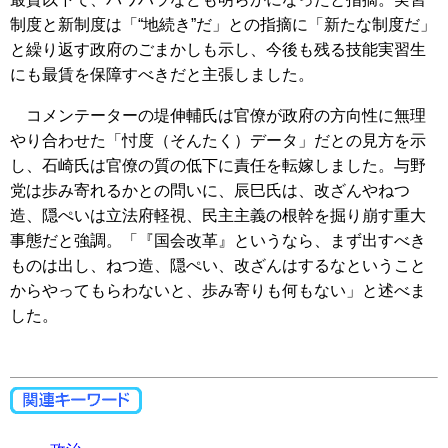
制度と新制度は「“地続き”だ」との指摘に「新たな制度だ」
と繰り返す政府のごまかしも示し、今後も残る技能実習生
にも最賃を保障すべきだと主張しました。
コメンテーターの堤伸輔氏は官僚が政府の方向性に無理
やり合わせた「忖度（そんたく）データ」だとの見方を示
し、石崎氏は官僚の質の低下に責任を転嫁しました。与野
党は歩み寄れるかとの問いに、辰巳氏は、改ざんやねつ
造、隠ぺいは立法府軽視、民主主義の根幹を掘り崩す重大
事態だと強調。「『国会改革』というなら、まず出すべき
ものは出し、ねつ造、隠ぺい、改ざんはするなということ
からやってもらわないと、歩み寄りも何もない」と述べま
した。