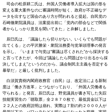
司会の松原耕二氏は、外国人労働者導入拡大は国の形を
変える重大案件なのに審議時間が短く、政府が不正確なデ
ータを出すなど国会のあり方が問われると提起。自民党の
石崎徹衆院議員は、法案提出前に「党内の部会などで関係
者からしっかり意見を聞いてきた」と弁解しました。
辰巳氏は、「議論したら切りがない。いくらでも問題が
出てくる」との平沢勝栄・衆院法務委与党筆頭理事の発言
を示し、「いままで与党は“審議は尽くされた”から採決する
と言ってきたが、今回は“議論したら問題ばかり出るから採
決してしまえ”というのだから、議会制民主主義を否定する
暴挙だ」と厳しく批判しました。
白須賀貴樹内閣府政務官（自民）は、改定法による新制
度は「働き方改革」とつながっており、「外国人労働者も
守られる」と発言。辰巳氏は、野党議員が書き写した失踪
技能実習生の「聴取票」全２８７０枚で、最低賃金以下は
２２人との政府説明は崩れ、実際は７割の約２０００人が
最賃以下で、パワハラなども明らかになったと指摘。実習