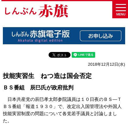
MENU
2018年12月12日(水)
技能実習生 ねつ造は国会否定
ＢＳ番組 辰巳氏が政府批判
日本共産党の辰巳孝太郎参院議員は１０日夜のＢＳ―Ｔ
ＢＳ番組「報道１９３０」で、改定出入国管理法や外国人
技能実習制度の問題について各党若手議員と討論しまし
た。