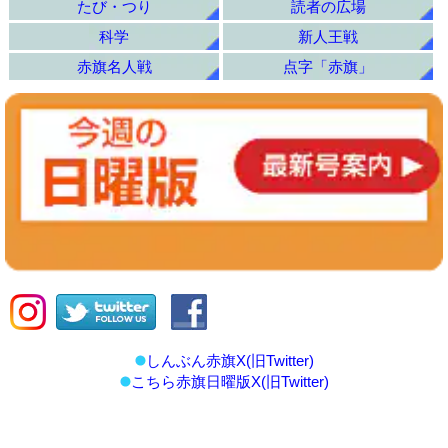
たび・つり
読者の広場
科学
新人王戦
赤旗名人戦
点字「赤旗」
しんぶん赤旗X(旧Twitter)
こちら赤旗日曜版X(旧Twitter)