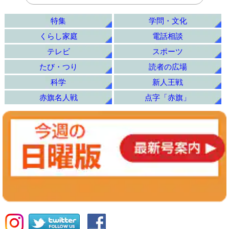
特集
学問・文化
くらし家庭
電話相談
テレビ
スポーツ
たび・つり
読者の広場
科学
新人王戦
赤旗名人戦
点字「赤旗」