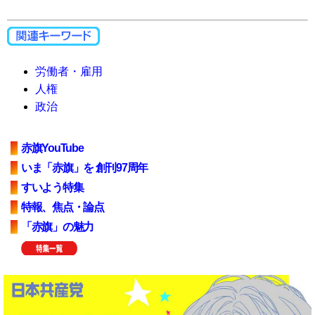
労働者・雇用
人権
政治
赤旗YouTube
いま「赤旗」を 創刊97周年
すいよう特集
特報、焦点・論点
「赤旗」の魅力