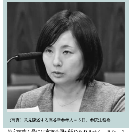
（写真）意見陳述する高谷幸参考人＝５日、参院法務委
特定技能１号には家族帯同が認められません。また、１