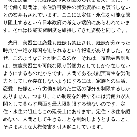
号で働く期間は、永住許可要件の就労資格にも該当しない
との答弁もされています。ここには定住・永住を可能な限
り阻止するという日本政府の考えが端的にあらわれていま
す。それは技能実習制度を維持してきた姿勢と同じです。
先日、実習生は恋愛も妊娠も禁止され、妊娠が分かった
時点で中絶か帰国を迫られるという報道がありました。な
ぜ、このようなことが起こるのか。それは、技能実習制度
は、技能実習生を可能な限り労働力としてしか存在しない
ようにするものだからです。人間である技能実習生を労働
力としてしか存在しないようにするには、家族との生活、
恋愛、妊娠という労働を離れた生活の部分を制限するしか
ありません。つまり、この制度を維持するには労働力が人
間として暮らす局面を最大限制限する他ないのです。定
住・永住の阻止もこの延長上にあります。定住・永住を認
めない、人間として生きることを制約しようとすることこ
そさまざまな人権侵害を引き起こしています。