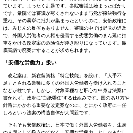
ています。まったく乱暴です。参院審議は始まったばかり
です。衆院では審議が尽くされないまま与党が採決強行を
重ね、その暴挙に批判が集まったというのに、安倍政権に
は、みじんの反省もありません。審議の中では野党の追及
で、外国人労働者の人権を侵害する劣悪労働のまん延に拍
車をかける改定案の危険性が浮き彫りになっています。徹
底審議で廃案にすることが求められます。
「安価な労働力」扱い
改定案は、新在留資格「特定技能」を設け、「人手不
足」とされる業種に多くの外国人労働者を受け入れること
などが柱です。しかし、対象業種など肝心な中身は法案に
書かれず、政府に“白紙委任”する仕組みです。国のあり方や
針路にかかわる重要な改定案なのに、とにかく政府に一任
しろという法案の構造自体が大問題です。
そもそも安倍政権は、日本で働く外国人労働者を、生身
の人間として扱うのでなく「安価な労働力」としかみなし