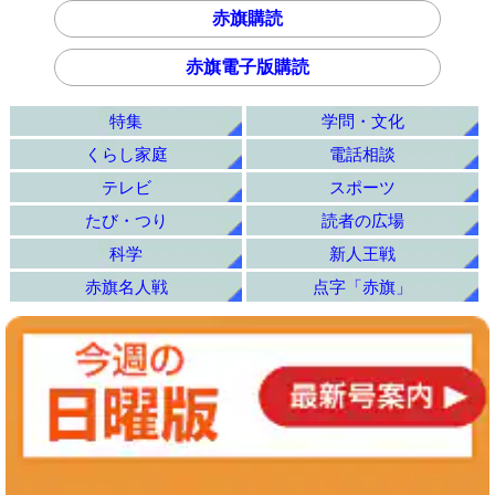
赤旗購読
赤旗電子版購読
特集
学問・文化
くらし家庭
電話相談
テレビ
スポーツ
たび・つり
読者の広場
科学
新人王戦
赤旗名人戦
点字「赤旗」