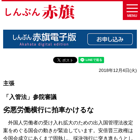
MENU
2018年12月4日(火)
主張
「入管法」参院審議
劣悪労働横行に拍車かけるな
外国人労働者の受け入れ拡大のための出入国管理法改定
案をめぐる国会の動きが緊迫しています。安倍晋三政権は
今国会成立にあくまで固執し、採決強行に突き進もうとし