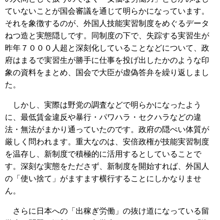
ていないことが国会審議を通じて明らかになっています。
それを象徴するのが、外国人技能実習制度をめぐるデータ
ねつ造と実態隠しです。同制度の下で、失踪する実習生が
昨年７０００人超と深刻化していることなどについて、政
府はまるで実習生が勝手に仕事を投げ出したかのような印
象の資料をまとめ、国会で大臣が虚偽答弁を繰り返しまし
た。
しかし、実際は野党の調査などで明らかになったよう
に、最低賃金違反や暴行・パワハラ・セクハラなどの違
法・無法がまかり通っていたのです。政府の隠ぺい体質が
厳しく問われます。重大なのは、安倍政権が技能実習制度
を温存し、新制度で積極的に活用するとしていることで
す。深刻な実態をたださず、新制度を開始すれば、外国人
の「使い捨て」がますます横行することにしかなりませ
ん。
さらに日本への「出稼ぎ労働」の抜け道になっている留