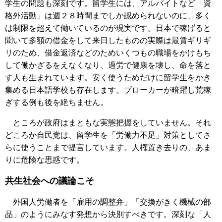
学生の問題も深刻です。留学生には、アルバイトなど「資
格外活動」は週２８時間までしか認められないのに、多く
は制限を超えて働いているのが現実です。日本で稼げると
聞いて多額の借金をして来日したものの実際は最賃ギリギ
リのため、借金返済などのためいくつもの職場をかけもち
して働かざるをえなくなり、過労で健康を壊し、命を落と
す人も生まれています。安く使うためだけに留学生をかき
集める日本語学校も存在します。ブローカーが暗躍し荒稼
ぎする例も後を絶ちません。
ところが政府はまともな実態把握をしていません。それ
どころか自民党は、留学生を「労働力不足」対策としてさ
らに使うことまで提言しています。人権置き去りの、あま
りに危険な思惑です。
共生社会への議論こそ
外国人労働者を「雇用の調整弁」「交換がきく機械の部
品」のようにみなす発想から決別すべきです。深刻な「人