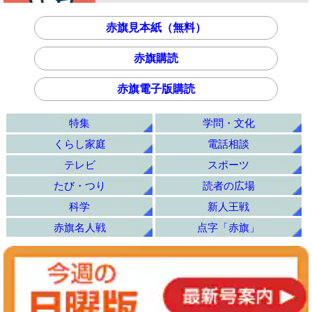
赤旗見本紙（無料）
赤旗購読
赤旗電子版購読
特集
学問・文化
くらし家庭
電話相談
テレビ
スポーツ
たび・つり
読者の広場
科学
新人王戦
赤旗名人戦
点字「赤旗」