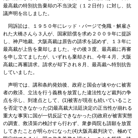
最高裁の特別抗告棄却の不当決定（１２日付）に対し、抗
議声明を出しました。
同訴訟は、１９５０年にレッド・パージで免職・解雇さ
れた大橋さんら３人が、国家賠償を求め２００９年に提訴
し、神戸地裁、大阪高裁は原告の請求を認めず、１３年に
最高裁が上告を棄却しました。その後３度、最高裁に再審
を申し立てましたが、いずれも棄却され、今年４月、大阪
高裁に再審請求。請求が却下され８月、最高裁へ特別抗告
していました。
声明では、講和条約発効後、政府と国会が速やかに被害
者の救済、立法を行う義務を放置した違法性など裁判の争
点を示し、到達点として、(1)被害が現在も続いていること
を否定できなかった(2)最高裁大法廷決定の正当性が崩れる
重大な事実に国が一切反証できなかった(3)政府が被害実態
の調査、救済策の検討すら行わず、衆参両院も請願を放置
してきたことが明らかになった(4)大阪高裁判決で、極めて