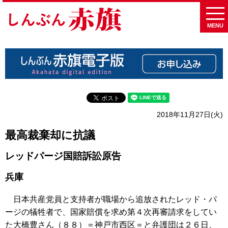
MENU
2018年11月27日(火)
最高裁棄却に抗議
レッドパージ国賠訴訟原告
兵庫
日本共産党員と支持者が職場から追放されたレッド・パ
ージの犠牲者で、国家賠償を求め第４次再審請求をしてい
た大橋豊さん（８８）＝神戸市西区＝と弁護団は２６日、