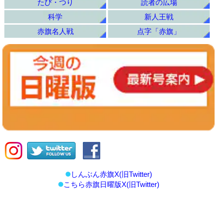
たび・つり
読者の広場
科学
新人王戦
赤旗名人戦
点字「赤旗」
しんぶん赤旗X(旧Twitter)
こちら赤旗日曜版X(旧Twitter)