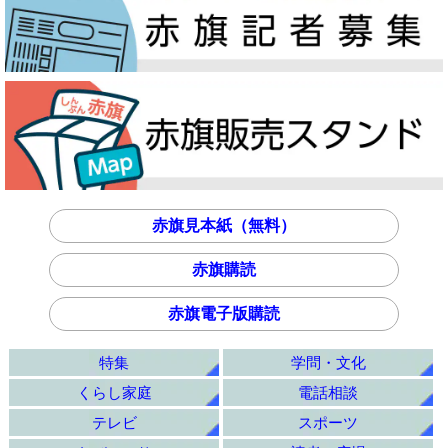
赤旗見本紙（無料）
赤旗購読
赤旗電子版購読
特集
学問・文化
くらし家庭
電話相談
テレビ
スポーツ