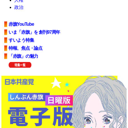
人権
政治
赤旗YouTube
いま「赤旗」を 創刊97周年
すいよう特集
特報、焦点・論点
「赤旗」の魅力