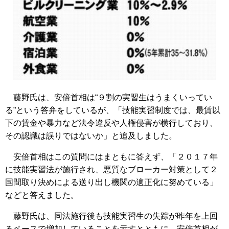
藤野氏は、安倍首相は“９割の実習生はうまくいってい
る”という答弁をしているが、「技能実習制度では、最賃以
下の賃金や暴力など法令違反や人権侵害が横行しており、
その認識は誤りではないか」と追及しました。
安倍首相はこの質問にはまともに答えず、「２０１７年
に技能実習法が施行され、悪質なブローカー対策として２
国間取り決めによる送り出し機関の適正化に努めている」
などと答えました。
藤野氏は、同法施行後も技能実習生の失踪が昨年を上回
るペースで増加していることを示すとともに、安倍首相が