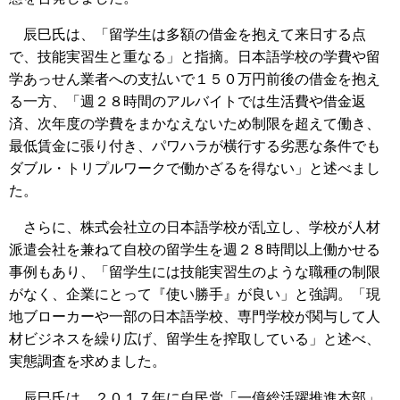
辰巳氏は、「留学生は多額の借金を抱えて来日する点
で、技能実習生と重なる」と指摘。日本語学校の学費や留
学あっせん業者への支払いで１５０万円前後の借金を抱え
る一方、「週２８時間のアルバイトでは生活費や借金返
済、次年度の学費をまかなえないため制限を超えて働き、
最低賃金に張り付き、パワハラが横行する劣悪な条件でも
ダブル・トリプルワークで働かざるを得ない」と述べまし
た。
さらに、株式会社立の日本語学校が乱立し、学校が人材
派遣会社を兼ねて自校の留学生を週２８時間以上働かせる
事例もあり、「留学生には技能実習生のような職種の制限
がなく、企業にとって『使い勝手』が良い」と強調。「現
地ブローカーや一部の日本語学校、専門学校が関与して人
材ビジネスを繰り広げ、留学生を搾取している」と述べ、
実態調査を求めました。
辰巳氏は、２０１７年に自民党「一億総活躍推進本部」