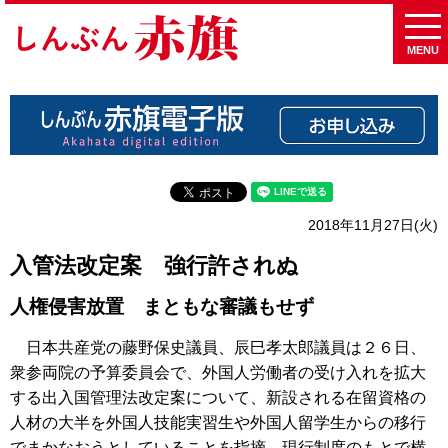
MENU
2018年11月27日(火)
入管法改定案 強行許されぬ
人権侵害放置 まともな審議もせず
日本共産党の藤野保史議員、辰巳孝太郎議員は２６日、
衆参両院の予算委員会で、外国人労働者の受け入れを拡大
する出入国管理法改定案について、新設される在留資格の
人材の大半を外国人技能実習生や外国人留学生からの移行
でまかなおうとしていることを指摘。現行制度のもとで横