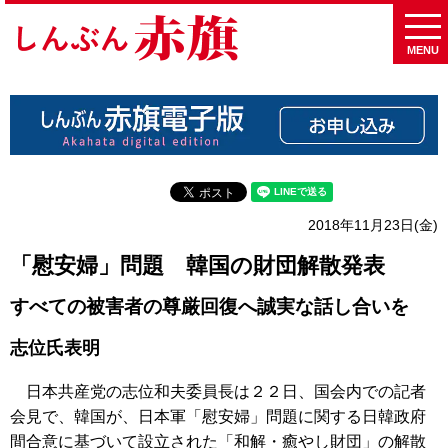
MENU
2018年11月23日(金)
「慰安婦」問題 韓国の財団解散発表
すべての被害者の尊厳回復へ誠実な話し合いを
志位氏表明
日本共産党の志位和夫委員長は２２日、国会内での記者
会見で、韓国が、日本軍「慰安婦」問題に関する日韓政府
間合意に基づいて設立された「和解・癒やし財団」の解散