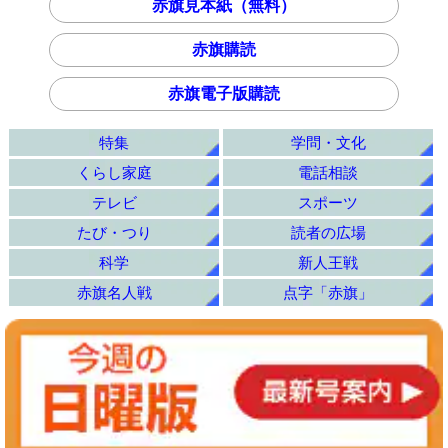
赤旗見本紙（無料）
赤旗購読
赤旗電子版購読
特集
学問・文化
くらし家庭
電話相談
テレビ
スポーツ
たび・つり
読者の広場
科学
新人王戦
赤旗名人戦
点字「赤旗」