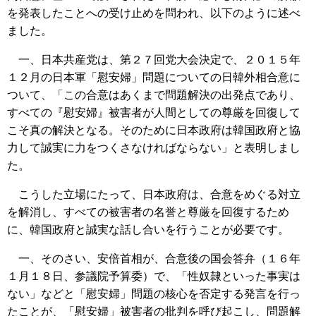
を発表したことへの受け止めを問われ、以下のように述べ
ました。
一、日本共産党は、第２７回党大会決定で、２０１５年
１２月の日本軍「慰安婦」問題についての日韓外相合意に
ついて、「この合意はあくまで問題解決の出発点であり、
すべての『慰安婦』被害者が人間としての尊厳を回復して
こそ真の解決となる。そのために日本政府は韓国政府と協
力して誠実に力をつくさなければならない」と表明しまし
た。
こうした立場にたって、日本政府は、合意をめぐる対立
を解消し、すべての被害者の名誉と尊厳を回復するため
に、韓国政府と誠実な話し合いを行うことが必要です。
一、そのさい、安倍首相が、合意後の国会答弁（１６年
１月１８日、参議院予算委）で、「性奴隷といった事実は
ない」などと「慰安婦」問題の核心を否定する発言を行っ
たことが、「慰安婦」被害者の批判を呼び起こし、問題解