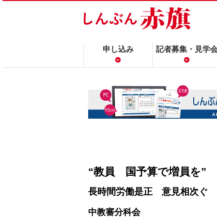
申し込み
記者募集・見学
“教員 国予算で増員を” 
長時間労働是正 意見相次ぐ
中教審分科会