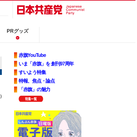
PRグッズ
赤旗YouTube
いま「赤旗」を 創刊97周年
すいよう特集
特報、焦点・論点
「赤旗」の魅力
)