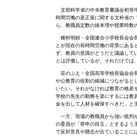
文部科学省の中央教育審議会初等中
時間労働の是正策に関する文科省の
ら、教職員定数の抜本増や授業時数
種村明頼・全国連合小学校長会会長
とが現在の長時間労働の背景にある
ず、教員の意識がどうだと議論して
とは評価しているが、それだけでは
笹のぶえ・全国高等学校長協会会長
や公教育の役割の縮減につながると
いたい。それがなければ教育の格差
学校の先生の勤務を楽にするには教
金を出して人材を確保すべきだ」と
一方、現場の教職員から強い批判が
の委員が「答申の目玉」とするよう
で反対意見や懸念が出ていることに