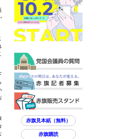
長
か
こ
れ
こ
下
ら
小
お
数
赤旗見本紙（無料）
会
な
赤旗購読