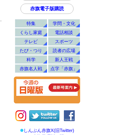
赤旗電子版購読
特集
学問・文化
くらし家庭
電話相談
テレビ
スポーツ
たび・つり
読者の広場
科学
新人王戦
赤旗名人戦
点字「赤旗」
しんぶん赤旗X(旧Twitter)