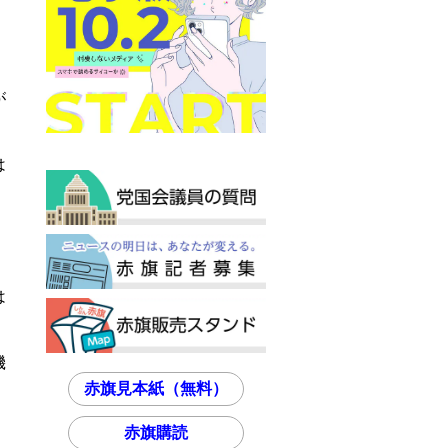
が
は
。
は
機
赤旗見本紙（無料）
赤旗購読