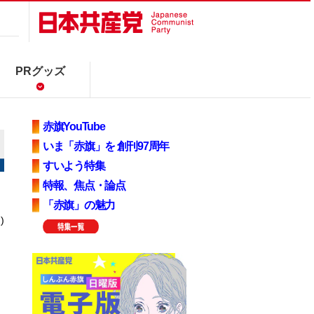
PRグッズ
赤旗YouTube
いま「赤旗」を 創刊97周年
すいよう特集
特報、焦点・論点
「赤旗」の魅力
)