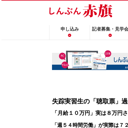
申し込み
記者募集・見学
失踪実習生の「聴取票」
「月給１０万円」実は８万円さ
「週５４時間労働」が実際は７