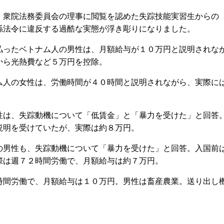
衆院法務委員会の理事に閲覧を認めた失踪技能実習生からの
係法令に違反する過酷な実態が浮き彫りになりました。
ったベトナム人の男性は、月額給与が１０万円と説明されな
から光熱費など５万円を控除。
人の女性は、労働時間が４０時間と説明されながら、実際に
は、失踪動機について「低賃金」と「暴力を受けた」と回答
説明を受けていたが、実際は約８万円。
男性も、失踪動機について「暴力を受けた」と回答。入国前
際は週７２時間労働で、月額給与は約７万円。
間労働で、月額給与は１０万円。男性は畜産農業。送り出し