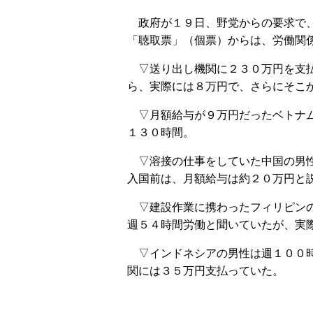
政府が１９日、野党からの要求で、
「聴取票」（個票）からは、労働関
▽送り出し機関に２３０万円を支払
ら、実際には８万円で、さらにそこ
▽月額給与が９万円だったベトナム
１３０時間。
▽溶接の仕事をしていた中国の男性
入国前は、月額給与は約２０万円と
▽建設作業に携わったフィリピンの
週５４時間労働と聞いていたが、実
▽インドネシアの男性は週１００時
関には３５万円支払っていた。