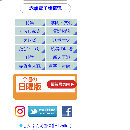
赤旗電子版購読
特集
学問・文化
くらし家庭
電話相談
テレビ
スポーツ
たび・つり
読者の広場
科学
新人王戦
赤旗名人戦
点字「赤旗」
しんぶん赤旗X(旧Twitter)