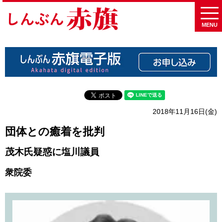
MENU
2018年11月16日(金)
団体との癒着を批判
茂木氏疑惑に塩川議員
衆院委