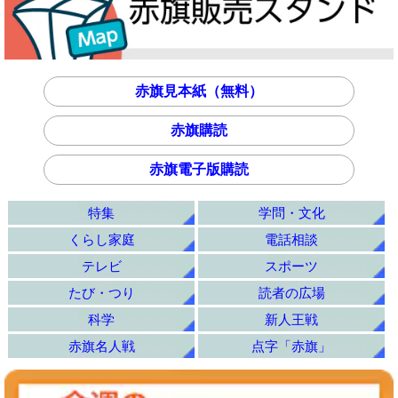
赤旗見本紙（無料）
赤旗購読
赤旗電子版購読
特集
学問・文化
くらし家庭
電話相談
テレビ
スポーツ
たび・つり
読者の広場
科学
新人王戦
赤旗名人戦
点字「赤旗」