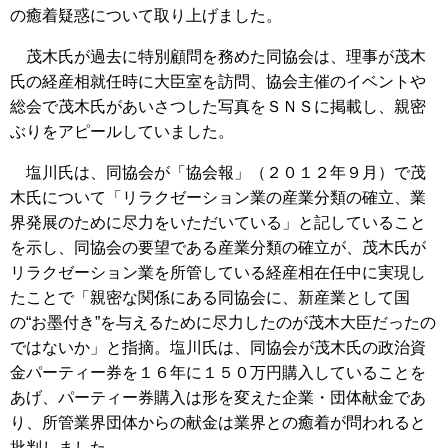
の癒着疑惑について取り上げました。
茂木氏が過去に特別顧問を務めた同協会は、理事が茂木
氏の経産相就任時に大臣室を訪問、協会主催のイベントや
総会で茂木氏があいさつした写真をＳＮＳに掲載し、親密
ぶりをアピールしていました。
塩川氏は、同協会が「協会報」（２０１２年９月）で茂
木氏について「リラクゼーション業の産業分類の確立、業
界発展のために尽力をいただいている」と記していること
を示し、同協会の要望である産業分類の確立が、茂木氏が
リラクゼーション業を所管している経産相在任中に実現し
たことで「親密な関係にある同協会に、新産業として国
の“お墨付き”を与えるために尽力したのが茂木大臣だったの
ではないか」と指摘。塩川氏は、同協会が茂木氏の政治資
金パーティー券を１６年に１５０万円購入していることを
あげ、パーティー券購入は形を変えた企業・団体献金であ
り、所管業界団体からの献金は業界との癒着が問われると
批判しました。