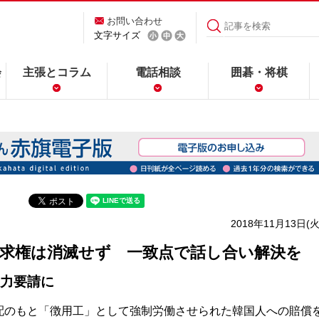
お問い合わせ
文字サイズ
会
主張とコラム
電話相談
囲碁・将棋
2018年11月13日(火
請求権は消滅せず 一致点で話し合い解決を
力要請に
のもと「徴用工」として強制労働させられた韓国人への賠償