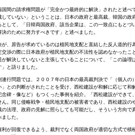
国間の請求権問題が「完全かつ最終的に解決」されたと述べ
滅していない」ということは、日本の政府と最高裁、韓国の政
るとして、「日韓両国政府、該当企業は、この一致点にもとづ
解決のために努力すべきです」と述べました。
が、原告が求めているのは植民地支配と直結した反人道的行
定交渉の際に日本政府が植民地支配の不法性を認めなかったこ
題が解決していないと主張していることについて、「この論理
す」と語りました。
連行問題では、２００７年の日本の最高裁判決で「（個人の
い」との判断がされたことを受け、西松建設が和解に応じて和
記念碑・像など）もつくった事例を紹介。「西松建設ができて
せん。同じ侵略戦争・植民地支配の被害者であり、西松建設の
裁の法理、政府の見解に照らしても可能だし、そういう方向で
べました。
利が回復できるよう、裁判でなく両国政府が適切な方式で積