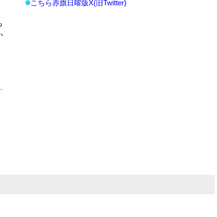
こちら赤旗日曜版X(旧Twitter)
も
か