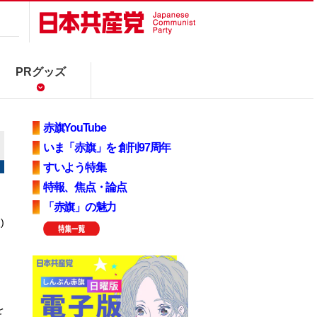
PRグッズ
赤旗YouTube
いま「赤旗」を 創刊97周年
すいよう特集
特報、焦点・論点
「赤旗」の魅力
)
を