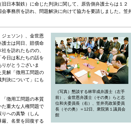
（旧日本製鉄）に命じた判決に関して、原告側弁護士らは１２
国会事務所を訪れ、問題解決に向けて協力を要請しました。笠
・ジェソン）、金世恩
弁護士は同日、賠償命
本社を訪れたものの、
「今日は私たちの話を
ありがとうございま
た見解「徴用工問題の
裁判決について」にも
（写真）懇談する林宰成弁護士（左手
前）、金世恩弁護士（その奥）らと志
、「徴用工問題の本質
位和夫委員長（右）、笠井亮政策委員
いた重大な人権問題で
長（その奥）＝12日、衆院第１議員会
誤りへの真摯（しん
館
尊厳、名誉を回復する