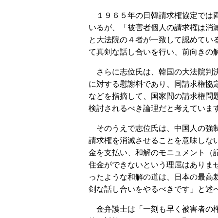
１９６５年の日韓請求権協定では両
いるが、「被害者個人の請求権は消
と大法院の４者が一致して認めてい
て真剣な話し合いを行い、前向きの
さらに志位氏は、韓国の大法院判決
に対する慰謝料であり、同請求権協
などを指摘して、国家間の請求権問
検討されるべき論理だと考えていま
そのうえで志位氏は、中国人の強制
請求権を消滅させることを意味しな
金を支払い、和解のモニュメント（
住金ができないという理屈はありま
ったような和解の道は、日本の最高
剣な話し合いをやるべきです」と述
金弁護士は「一刻も早く被害者の権