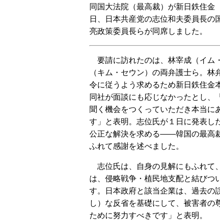
同国大法院（最高裁）が新日鉄住金
日、日本共産党の志位和夫委員長の
亮政策委員長らが同席しました。
要請に訪れたのは、林宰成（イム
（キム・セウン）の両弁護士ら。林
令に従うよう求めるため新日鉄住金
同社が面談にも応じなかったとし、
聞く機会をつくっていただき本当に
す」と表明。志位氏が１日に発表し
公正な解決を求める――韓国の最高
ふれて感謝を述べました。
志位氏は、自身の見解にもふれて
は、侵略戦争・植民地支配と結びつ
す。日本政府と該当企業は、過去の
し）な反省を基礎にして、被害者の
ために努力すべきです」と表明。