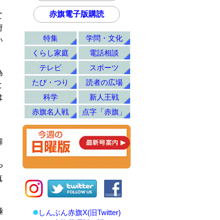
赤旗電子版購読
て
府
特集
学問・文化
い
くらし家庭
電話相談
テレビ
スポーツ
為
たび・つり
読者の広場
と
科学
新人王戦
は
赤旗名人戦
点字「赤旗」
）
解
、
や
真
極
しんぶん赤旗X(旧Twitter)