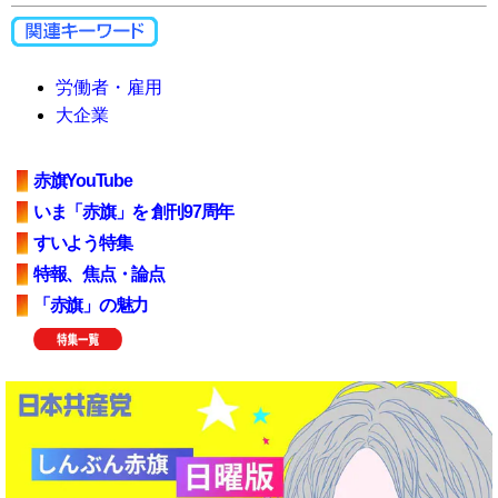
労働者・雇用
大企業
赤旗YouTube
いま「赤旗」を 創刊97周年
すいよう特集
特報、焦点・論点
「赤旗」の魅力