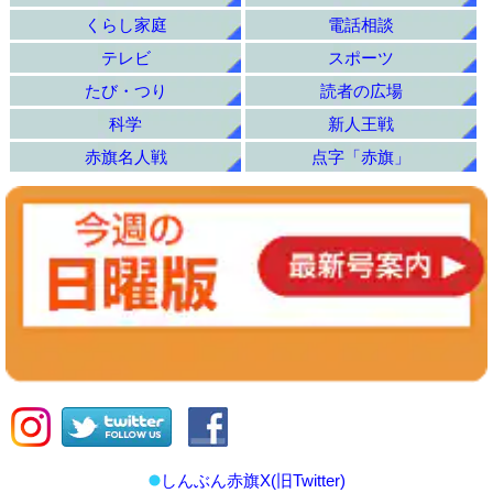
くらし家庭
電話相談
テレビ
スポーツ
たび・つり
読者の広場
科学
新人王戦
赤旗名人戦
点字「赤旗」
しんぶん赤旗X(旧Twitter)