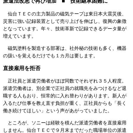
派遣法改悪で再び増加 ■ 技術継承困難に
仙台ＴＥＣの主力製品の磁気テープは東日本大震災後、
災害に強い記録装置として売り上げを伸ばし、復興の象徴
となっています。年々、技術革新で記録できるデータ量が
増えています。
磁気塗料を製造する部署は、社外秘の技術も多く、機器
の扱いを覚えるだけでも１カ月は要します。
直接雇用を拒否
正社員と派遣労働者がほぼ同数でそれぞれ３５人程度。
派遣労働者は、別企業で正社員の就職先をみつけるなど退
職する人もおり、恒常的に入れ替わりがあります。新人が
入るたび仕事を教え直す負担が重く、正社員からも「長く
働き続けてほしい」という声があがっていました。
ところが、ソニーは経験を積んだ派遣労働者を直接雇用
しません。仙台ＴＥＣで９月末までだった職場単位の派遣