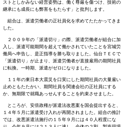
ストとしかみない経営姿勢は、働く尊厳を傷つけ、技術の
継承にも成長にも弊害をもたらす」と批判します。
組合は、派遣労働者の正社員化を求めてたたかってきま
した。
２００９年の「派遣切り」の際、派遣労働者が組合に加
入し、派遣可能期間を超えて働かされていたことを宮城労
働局へ申告し、是正指導を勝ち取りました。仙台ＴＥＣで
「派遣切り」が止まり、派遣労働者が直接雇用の期間社員
に転換。一時期、派遣がゼロになりました。
１１年の東日本大震災を口実にした期間社員の大量雇い
止めともたたかい、期間社員を関連会社の正社員にする
か、無期限で就職あっせんすることを約束させました。
ところが、安倍政権が派遣法改悪案を国会提出すると、
１４年５月に派遣受け入れが再開されました。組合の推計
では、改悪派遣法施行の１５年９月には４０人程度にな
り、今年９月には２１３人に達し、全体の２割、製造現場