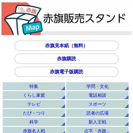
赤旗見本紙（無料）
赤旗購読
赤旗電子版購読
特集
学問・文化
くらし家庭
電話相談
テレビ
スポーツ
たび・つり
読者の広場
科学
新人王戦
赤旗名人戦
点字「赤旗」