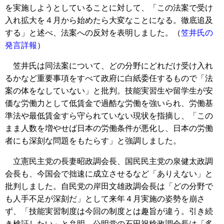
を実施しようとしていることに対して、「この法案で受け
入れ拡大を４月から始めたら大変なことになる。徹底追及
する」と述べ、法案への反対を表明しました。（
笠井氏の
発言詳報
）
笠井氏は同法案について、どの分野にどれだけ受け入れ
るかなど重要事項をすべて政府に白紙委任するもので「法
案の体をなしていない」と批判。技能実習生や留学生が安
価な労働力として低賃金で過酷な労働を強いられ、労働基
準法や最低賃金すら守られていない現状を指摘し、「この
まま人数を増やせば日本の労働条件が悪化し、日本の労働
者にも深刻な問題をもたらす」と強調しました。
立憲民主党の長妻昭政調会長、国民民主党の泉健太政調
会長も、今国会で拙速に成立させるなど「ありえない」と
批判しました。自民党の岸田文雄政調会長は「どの分野で
も人手不足が深刻だ」として来年４月実施の姿勢を崩さ
ず、「技能実習制度は今回の制度とは趣旨が違う。引き続
き検証したい」と弁明。公明党の石田祝稔政調会長は「多