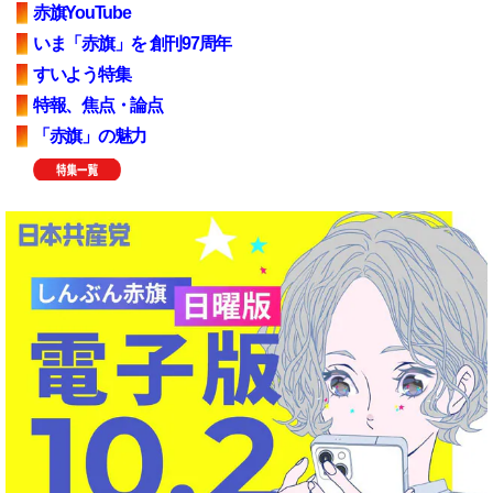
赤旗YouTube
いま「赤旗」を 創刊97周年
すいよう特集
特報、焦点・論点
「赤旗」の魅力