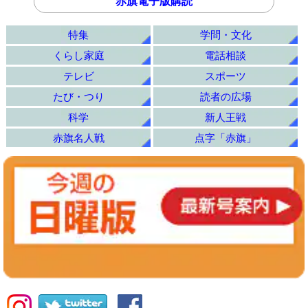
赤旗電子版購読
特集
学問・文化
くらし家庭
電話相談
テレビ
スポーツ
たび・つり
読者の広場
科学
新人王戦
赤旗名人戦
点字「赤旗」