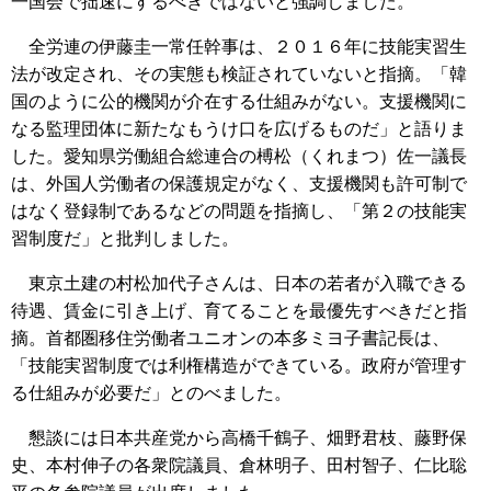
一国会で拙速にするべきではないと強調しました。
全労連の伊藤圭一常任幹事は、２０１６年に技能実習生
法が改定され、その実態も検証されていないと指摘。「韓
国のように公的機関が介在する仕組みがない。支援機関に
なる監理団体に新たなもうけ口を広げるものだ」と語りま
した。愛知県労働組合総連合の榑松（くれまつ）佐一議長
は、外国人労働者の保護規定がなく、支援機関も許可制で
はなく登録制であるなどの問題を指摘し、「第２の技能実
習制度だ」と批判しました。
東京土建の村松加代子さんは、日本の若者が入職できる
待遇、賃金に引き上げ、育てることを最優先すべきだと指
摘。首都圏移住労働者ユニオンの本多ミヨ子書記長は、
「技能実習制度では利権構造ができている。政府が管理す
る仕組みが必要だ」とのべました。
懇談には日本共産党から高橋千鶴子、畑野君枝、藤野保
史、本村伸子の各衆院議員、倉林明子、田村智子、仁比聡