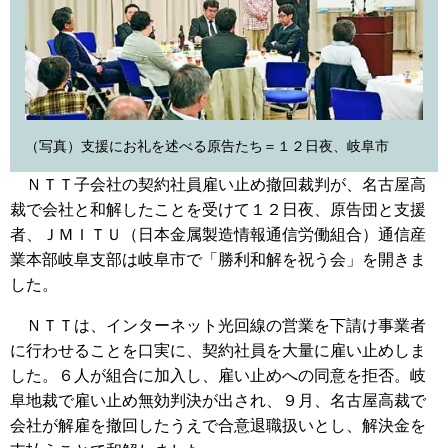
（写真）支援にお礼を述べる原告たち＝１２日夜、岐阜市
ＮＴＴ子会社の契約社員雇い止め撤回裁判が、名古屋高
裁で会社と和解したことを受けて１２日夜、原告団と支援
者、ＪＭＩＴＵ（日本金属製造情報通信労働組合）通信産
業本部岐阜支部は岐阜市で「勝利和解を祝う会」を開きま
した。
ＮＴＴは、インターネット光回線の営業を下請け事業者
に行わせることを口実に、契約社員を大量に雇い止めしま
した。６人が組合に加入し、雇い止めへの同意を拒否。岐
阜地裁で雇い止め無効判決が出され、９月、名古屋高裁で
会社が解雇を撤回したうえで合意退職扱いとし、解決金を