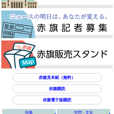
赤旗見本紙（無料）
赤旗購読
赤旗電子版購読
特集
学問・文化