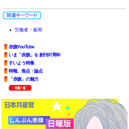
労働者・雇用
赤旗YouTube
いま「赤旗」を 創刊97周年
すいよう特集
特報、焦点・論点
「赤旗」の魅力