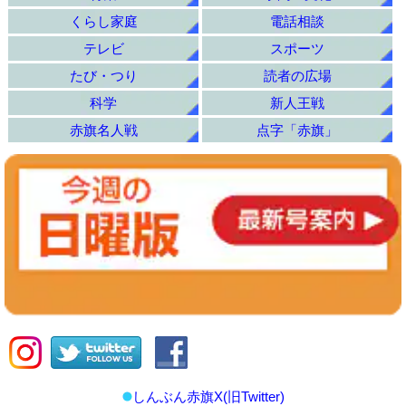
くらし家庭
電話相談
テレビ
スポーツ
たび・つり
読者の広場
科学
新人王戦
赤旗名人戦
点字「赤旗」
しんぶん赤旗X(旧Twitter)