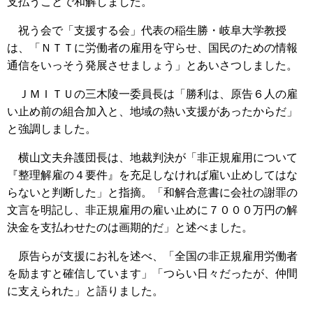
支払うことで和解しました。
祝う会で「支援する会」代表の稲生勝・岐阜大学教授
は、「ＮＴＴに労働者の雇用を守らせ、国民のための情報
通信をいっそう発展させましょう」とあいさつしました。
ＪＭＩＴＵの三木陵一委員長は「勝利は、原告６人の雇
い止め前の組合加入と、地域の熱い支援があったからだ」
と強調しました。
横山文夫弁護団長は、地裁判決が「非正規雇用について
『整理解雇の４要件』を充足しなければ雇い止めしてはな
らないと判断した」と指摘。「和解合意書に会社の謝罪の
文言を明記し、非正規雇用の雇い止めに７０００万円の解
決金を支払わせたのは画期的だ」と述べました。
原告らが支援にお礼を述べ、「全国の非正規雇用労働者
を励ますと確信しています」「つらい日々だったが、仲間
に支えられた」と語りました。