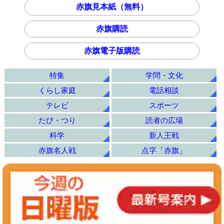
赤旗見本紙（無料）
赤旗購読
赤旗電子版購読
特集
学問・文化
くらし家庭
電話相談
テレビ
スポーツ
たび・つり
読者の広場
科学
新人王戦
赤旗名人戦
点字「赤旗」