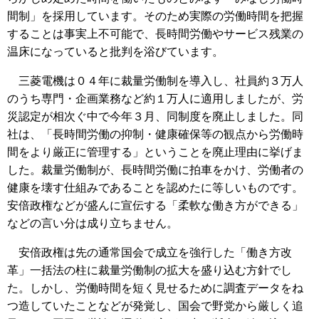
間制」を採用しています。そのため実際の労働時間を把握
することは事実上不可能で、長時間労働やサービス残業の
温床になっていると批判を浴びています。
三菱電機は０４年に裁量労働制を導入し、社員約３万人
のうち専門・企画業務など約１万人に適用しましたが、労
災認定が相次ぐ中で今年３月、同制度を廃止しました。同
社は、「長時間労働の抑制・健康確保等の観点から労働時
間をより厳正に管理する」ということを廃止理由に挙げま
した。裁量労働制が、長時間労働に拍車をかけ、労働者の
健康を壊す仕組みであることを認めたに等しいものです。
安倍政権などが盛んに宣伝する「柔軟な働き方ができる」
などの言い分は成り立ちません。
安倍政権は先の通常国会で成立を強行した「働き方改
革」一括法の柱に裁量労働制の拡大を盛り込む方針でし
た。しかし、労働時間を短く見せるために調査データをね
つ造していたことなどが発覚し、国会で野党から厳しく追