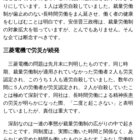
りにしています。１人は過労自殺していました。裁量労働
制が歯止めのない長時間労働をまん延させ、働く者の健康
をむしばむことは明白です。安倍晋三政権は、裁量労働制
の対象拡大を狙っていますが、とんでもありません。そん
な企ては断念すべきです。
三菱電機で労災が続発
三菱電機の問題は先月末に判明したものです。同じ時
期、裁量労働制が適用されていなかった労働者２人も労災
認定され、このうち１人も過労自殺していました。数年の
間に５人の労働者が労災認定され、２人が自殺していたこ
とは極めて深刻です。同社は、長時間労働による精神疾患
の労災が明らかになった際、「二度と起こさない」と表明
していましたが、責任は重大です。
深刻なのは一連の事態が裁量労働制の広がりの中で起き
たことです。同制度は、実際に働いた時間と関係なく、あ
らかじめ定めた時間を働いたものとみなす「みなし労働時