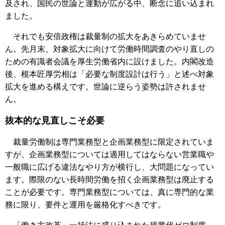
及され、国民の世論と運動が広がる中、断念に追い込まれ
ました。
それでも安倍政権は裁量制の拡大をあきらめていませ
ん。先月末、対象拡大に向けて労働時間調査のやり直しの
ための有識者会議を厚生労働省内に設けました。内閣改造
後、根本匠厚労相は「必要な制度設計は行う」と述べ対象
拡大を進める構えです。世論に逆らう姿勢は許されませ
ん。
抜本的な見直しこそ必要
裁量労働制は専門業務型と企画業務型に限定されていま
すが、企画業務型については適用してはならない営業職や
一般職に広げる違法なやり方が横行し、大問題になってい
ます。際限のない長時間労働を招く企画業務型は廃止する
ことが必要です。専門業務型については、真に専門的な業
務に限り、要件と運用を厳格化すべきです。