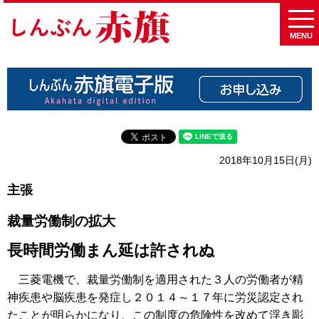
MENU
2018年10月15日(月)
主張
裁量労働制の拡大
長時間労働まん延は許されぬ
三菱電機で、裁量労働制を適用された３人の労働者が精
神疾患や脳疾患を発症し２０１４～１７年に労災認定され
たことが明らかになり、この制度の危険性を改めて浮き彫