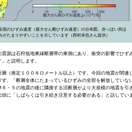
全国のひずみ速度（最大せん断ひずみ速度）の分布図。赤っぽい所ほ
みがたまりやすいことを示しています（西村卓也さん提供）
の震源は石狩低地東縁断層帯の東側にあり、衝突の影響でひず
す」と説明します。
層（推定１００キロメートル以上）です。今回の地震が関連
ぎず、「断層全体にたまっているひずみの全部を解放していな
Ｍ６・５の地震の後に隣接する活断層がより大規模の地震を引
念頭に「しばらくは引き続き注意する必要がある」と話してい