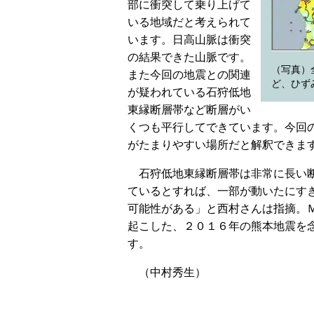
部に衝突して乗り上げて
いる地域だと考えられて
います。日高山脈は衝突
の結果できた山脈です。
（写真）
また今回の地震との関連
ど、ひず
が疑われている石狩低地
東縁断層帯など断層がい
くつも平行してできています。今回
がたまりやすい場所だと解釈できま
石狩低地東縁断層帯は非常に長い断
ているとすれば、一部が動いたにす
可能性がある」と西村さんは指摘。
起こした、２０１６年の熊本地震を
す。
（中村秀生）