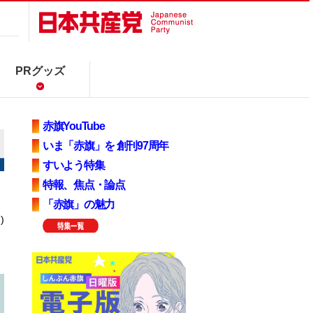
PRグッズ
赤旗YouTube
いま「赤旗」を 創刊97周年
すいよう特集
特報、焦点・論点
「赤旗」の魅力
)