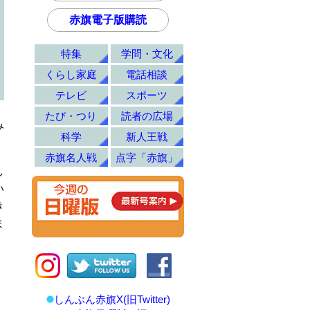
赤旗電子版購読
特集
学問・文化
くらし家庭
電話相談
テレビ
スポーツ
たび・つり
読者の広場
み
科学
新人王戦
赤旗名人戦
点字「赤旗」
し
い
き
ま
しんぶん赤旗X(旧Twitter)