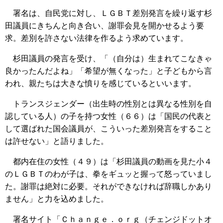
署名は、自民党に対し、ＬＧＢＴ差別発言を繰り返す杉
田議員にきちんと向き合い、謝罪会見を開かせるよう要
求。差別を許さない法律を作るよう求めています。
杉田議員の発言を受け、「（自分は）生まれてこなきゃ
良かったんだよね」「希望が無くなった」と子どもから言
われ、親たちは大きな憤りを感じているといいます。
トランスジェンダー（出生時の性別とは異なる性別を自
認している人）の子を持つ女性（６６）は「国民の代表と
して選ばれた国会議員が、こういった差別発言をすること
は許せない」と語りました。
都内在住の女性（４９）は「杉田議員の動画を見た小４
のＬＧＢＴのわが子は、拳をギュッと握って怒っていまし
た。謝罪は絶対に必要。それができなければ辞職しかあり
ません」と力を込めました。
署名サイト「Ｃｈａｎｇｅ．ｏｒｇ（チェンジドットオ