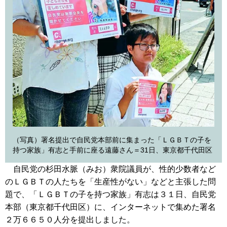
（写真）署名提出で自民党本部前に集まった「ＬＧＢＴの子を
持つ家族」有志と手前に座る遠藤さん＝31日、東京都千代田区
自民党の杉田水脈（みお）衆院議員が、性的少数者など
のＬＧＢＴの人たちを「生産性がない」などと主張した問
題で、「ＬＧＢＴの子を持つ家族」有志は３１日、自民党
本部（東京都千代田区）に、インターネットで集めた署名
２万６６５０人分を提出しました。