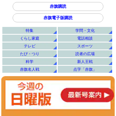
赤旗購読
赤旗電子版購読
特集
学問・文化
くらし家庭
電話相談
テレビ
スポーツ
たび・つり
読者の広場
科学
新人王戦
赤旗名人戦
点字「赤旗」