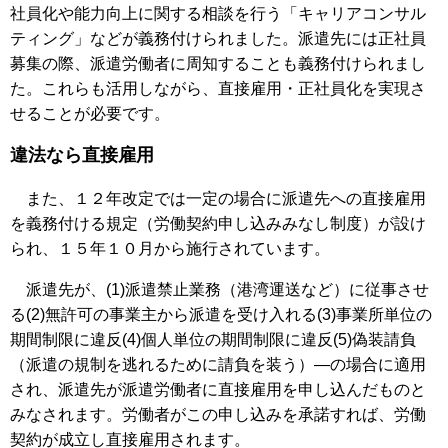
社員化や能力向上に関する相談を行う「キャリアコンサル
ティング」などが義務付けられました。派遣先には正社員
募集の際、派遣労働者に周知することも義務付けられまし
た。これらも活用しながら、直接雇用・正社員化を実現さ
せることが必要です。
違法なら直接雇用
また、１２年改定では一定の場合に派遣先への直接雇用
を義務付ける規定（労働契約申し込みみなし制度）が設け
られ、１５年１０月から施行されています。
派遣先が、(1)派遣禁止業務（港湾運送など）に従事させ
る(2)無許可の事業主から派遣を受け入れる(3)事業所単位の
期間制限に違反(4)個人単位の期間制限に違反(5)偽装請負
（派遣の規制を逃れるために請負を装う）―の場合に適用
され、派遣先が派遣労働者に直接雇用を申し込んだものと
みなされます。労働者がこの申し込みを承諾すれば、労働
契約が成立し直接雇用されます。