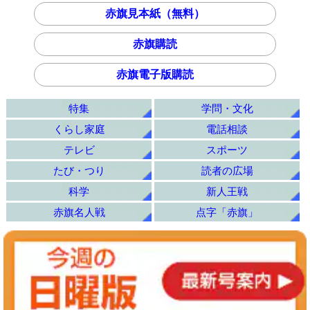
赤旗見本紙（無料）
赤旗購読
赤旗電子版購読
特集
学問・文化
くらし家庭
電話相談
テレビ
スポーツ
たび・つり
読者の広場
科学
新人王戦
赤旗名人戦
点字「赤旗」