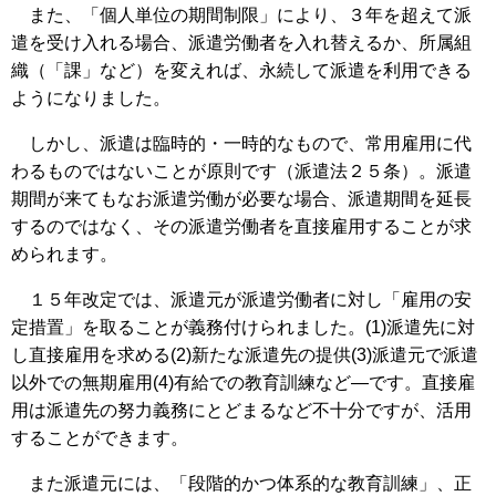
また、「個人単位の期間制限」により、３年を超えて派
遣を受け入れる場合、派遣労働者を入れ替えるか、所属組
織（「課」など）を変えれば、永続して派遣を利用できる
ようになりました。
しかし、派遣は臨時的・一時的なもので、常用雇用に代
わるものではないことが原則です（派遣法２５条）。派遣
期間が来てもなお派遣労働が必要な場合、派遣期間を延長
するのではなく、その派遣労働者を直接雇用することが求
められます。
１５年改定では、派遣元が派遣労働者に対し「雇用の安
定措置」を取ることが義務付けられました。(1)派遣先に対
し直接雇用を求める(2)新たな派遣先の提供(3)派遣元で派遣
以外での無期雇用(4)有給での教育訓練など―です。直接雇
用は派遣先の努力義務にとどまるなど不十分ですが、活用
することができます。
また派遣元には、「段階的かつ体系的な教育訓練」、正