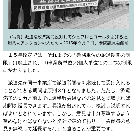
（写真）派遣法改悪案に反対してシュプレヒコールをあげる雇
用共同アクションの人たち＝2015年９月３日、参院議員会館前
１５年改定では、それまでの「業務単位の派遣期間の制
限」は廃止され、(1)事業所単位(2)個人単位での二つの制限
に変わりました。
派遣先が同一事業所で派遣労働者を継続して受け入れる
ことができる期間は原則３年となりました。ただし、派遣
満了の１カ月前までに過半数労組などの意見を聴取すれば
期間を延長できます。異議が出されても、検討し説明すれ
ばよいとされています。しかし、意見は十分尊重するよう
努めなければならないと指針で定めており、「労働者の意
見を無視して延長するな」と迫ることが重要です。